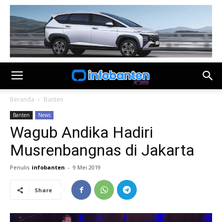
Beranda
Banten
Banten
News
Wagub Andika Hadiri
Musrenbangnas di Jakarta
Penulis
infobanten
-
9 Mei 2019
Share