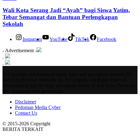
Wali Kota Serang Jadi “Ayah” bagi Siswa Yatim,
Tebar Semangat dan Bantuan Perlengkapan
Sekolah
Instagram
YouTube
TikTok
Facebook
- Advertisement -
.
.
© Copyright infobanten.id name, logo and associated element (R)
and ©2026 News Network Inc A Company All Right reserved.
infobanten.id and the logo are register marks of Adt News Network,
Inc. displayed with permission.
Disclaimer
Pedoman Media Cyber
Contact Us
© 2015-2026 Copyright
BERITA TERKAIT