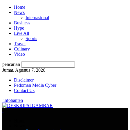
Home
News
Internasional
Business
Hype
Live All
Sports
Travel
Culinary
Video
pencarian
Jumat, Agustus 7, 2026
Disclaimer
Pedoman Media Cyber
Contact Us
infobanten
Home
News