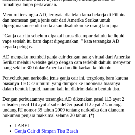
rumahnya tanpa perlawanan.
Menurut tersangka AD, ternyata dia telah lama bekerja di Filipina
dan memesan ganja jenis cair dari Amerika Serikat untuk
dipergunakan sendiri serta akan disalurkan ke orang lain juga.
“Ganja cair itu sebelum dipakai harus dicampur dahulu ke liquid
vape setelah itu baru dapat dipegunakan, ” kata tersangka AD
kepada petugas.
AD mengaku membeli ganja cair dengan uang virtual dari Amerika
Serikat melalui website gelap dengan cara terlebih dahulu menyetor
uang sekitar 300 dolar Amerika dan ditukarkan ke bitcoin.
Penyeludupan narkotika jenis ganja cair ini, tergolong baru karena
biasanya THC cair murni yang diimpor ke Indonesia biasanya
dalam bentuk liquid, namun kali ini dikirim dalam bentuk tisu.
Dengan perbuatannya tersangka AD dikenakan pasal 113 ayat 2
subsider pasal 114 ayat 2 subsideDer pasal 112 ayat 2 Undang-
undang RI nomor 35 tahun 2009 tentang narkotika dan diancam
hukuman penjara maksimal selama 20 tahun.
(*)
LABEL
Ganja Cair di Simpan Tisu Basah