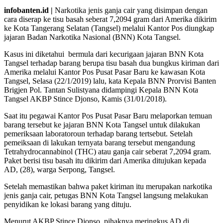
infobanten.id |
Narkotika jenis ganja cair yang disimpan dengan
cara diserap ke tisu basah seberat 7,2094 gram dari Amerika dikirim
ke Kota Tangerang Selatan (Tangsel) melalui Kantor Pos diungkap
jajaran Badan Narkotika Nasional (BNN) Kota Tangsel.
Kasus ini diketahui bermula dari kecurigaan jajaran BNN Kota
Tangsel terhadap barang berupa tisu basah dua bungkus kiriman dari
Amerika melalui Kantor Pos Pusat Pasar Baru ke kawasan Kota
Tangsel, Selasa (22/1/2019) lalu, kata Kepala BNN Prorvisi Banten
Brigjen Pol. Tantan Sulistyana didampingi Kepala BNN Kota
Tangsel AKBP Stince Djonso, Kamis (31/01/2018).
Saat itu pegawai Kantor Pos Pusat Pasar Baru melaporkan temuan
barang tersebut ke jajaran BNN Kota Tangsel untuk dilakukan
pemeriksaan laboratoroun terhadap barang tertsebut. Setelah
pemeiksaan di lakukan ternyata barang tersebut mengandung
Tetrahydrocannabinol (THC) atau ganja cair seberat 7,2094 gram.
Paket berisi tisu basah itu dikirim dari Amerika ditujukan kepada
AD, (28), warga Serpong, Tangsel.
Setelah memastikan bahwa paket kiriman itu merupakan narkotika
jenis ganja cair, petugas BNN Kota Tangsel langsung melakukan
penyidikan ke lokasi barang yang dituju.
Menurut AKBP Stince Djonso, pihaknya meringkus AD di