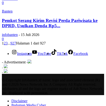
0
Banten
Pemkot Serang Kirim Revisi Perda Pariwisata ke
DPRD, Usulkan Denda Rp5...
infobanten
-
15 Juli 2026
0
1
2
3
...
927
Halaman 1 dari 927
Instagram
YouTube
TikTok
Facebook
- Advertisement -
.
.
© Copyright infobanten.id name, logo and associated element (R)
and ©2026 News Network Inc A Company All Right reserved.
infobanten.id and the logo are register marks of Adt News Network,
Inc. displayed with permission.
Disclaimer
Pedoman Media Cyber