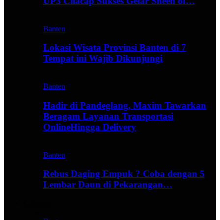
UP3 Cilacap Sukses Gelar Sheen of…
Banten
Lokasi Wisata Provinsi Banten di 7
Tempat ini Wajib Dikunjungi
Banten
Hadir di Pandeglang, Maxim Tawarkan
Beragam Layanan Transportasi
OnlineHingga Delivery
Banten
Rebus Daging Empuk ? Coba dengan 5
Lembar Daun di Pekarangan…
Culinary