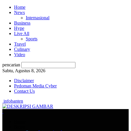
Home
News
Internasional
Business
Hype
Live All
Sports
Travel
Culinary
Video
pencarian
Sabtu, Agustus 8, 2026
Disclaimer
Pedoman Media Cyber
Contact Us
infobanten
Home
News