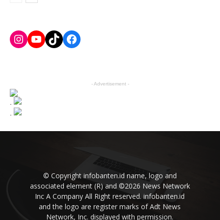
Instagram
YouTube
TikTok
Facebook
- Advertisement -
.
.
© Copyright infobanten.id name, logo and
associated element (R) and ©2026 News Network
Inc A Company All Right reserved. infobanten.id
and the logo are register marks of Adt News
Network, Inc. displayed with permission.