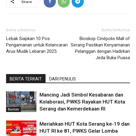
Share
Berita sebelumya
Berita berikutnya
Lebak Siapkan 10 Pos
Bioskop Cinépolis Mall of
Pengamanan untuk Kelancaran
Serang Pastikan Kenyamanan
Arus Mudik Lebaran 2025
Pelanggan dengan Hadirkan
Jeda Buka Puasa
BERITA TERKAIT
DARI PENULIS
Mancing Jadi Simbol Kesabaran dan
Kolaborasi, PWKS Rayakan HUT Kota
Serang dan Kemerdekaan RI
Banten
Meriahkan HUT Kota Serang ke-19 dan
HUT RI ke 81, PWKS Gelar Lomba