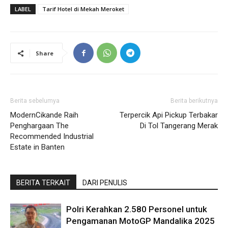
LABEL
Tarif Hotel di Mekah Meroket
Share
Berita sebelumya
Berita berikutnya
ModernCikande Raih
Terpercik Api Pickup Terbakar
Penghargaan The
Di Tol Tangerang Merak
Recommended Industrial
Estate in Banten
BERITA TERKAIT
DARI PENULIS
Polri Kerahkan 2.580 Personel untuk
Pengamanan MotoGP Mandalika 2025