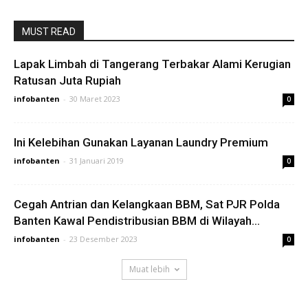
MUST READ
Lapak Limbah di Tangerang Terbakar Alami Kerugian
Ratusan Juta Rupiah
infobanten
-
30 Maret 2023
0
Ini Kelebihan Gunakan Layanan Laundry Premium
infobanten
-
31 Januari 2019
0
Cegah Antrian dan Kelangkaan BBM, Sat PJR Polda
Banten Kawal Pendistribusian BBM di Wilayah...
infobanten
-
23 Desember 2023
0
Muat lebih