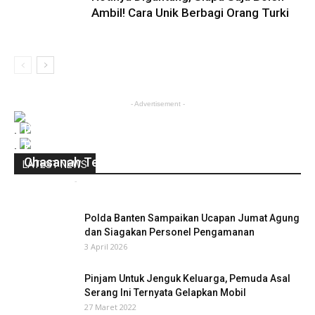
Ambil! Cara Unik Berbagi Orang Turki
- Advertisement -
Dapat Kejutan Ulang Tahun Ke-57 Dari Pegawai
.
Pemkab Serang Bupati Serang Ratu Tatu
.
Chasanah Terharu
LATEST NEWS
infobanten
-
23 Juli 2024
0
Polda Banten Sampaikan Ucapan Jumat Agung
dan Siagakan Personel Pengamanan
3 April 2026
Pinjam Untuk Jenguk Keluarga, Pemuda Asal
Serang Ini Ternyata Gelapkan Mobil
27 Maret 2022