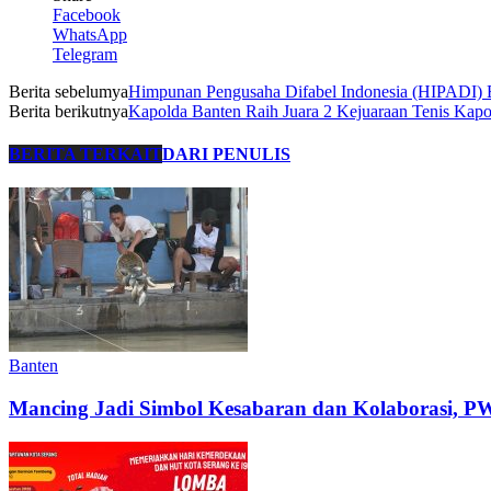
Facebook
WhatsApp
Telegram
Berita sebelumya
Himpunan Pengusaha Difabel Indonesia (HIPADI) 
Berita berikutnya
Kapolda Banten Raih Juara 2 Kejuaraan Tenis Kap
BERITA TERKAIT
DARI PENULIS
Banten
Mancing Jadi Simbol Kesabaran dan Kolaborasi,