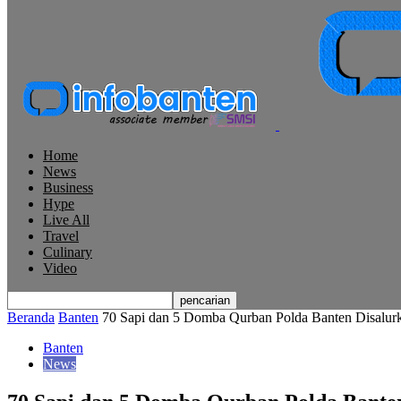
Home
News
Business
Hype
Live All
Travel
Culinary
Video
Beranda
Banten
70 Sapi dan 5 Domba Qurban Polda Banten Disalur
Banten
News