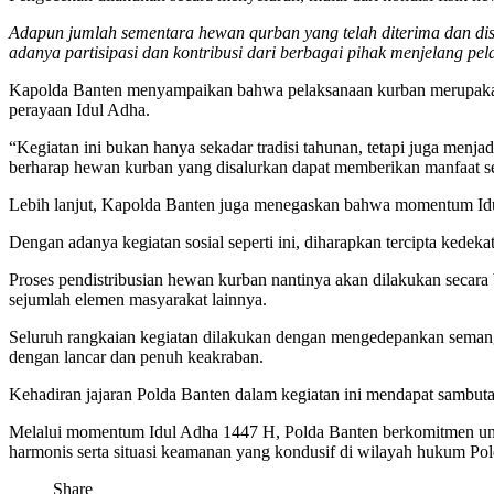
Adapun jumlah sementara hewan qurban yang telah diterima dan dis
adanya partisipasi dan kontribusi dari berbagai pihak menjelang p
Kapolda Banten menyampaikan bahwa pelaksanaan kurban merupakan b
perayaan Idul Adha.
“Kegiatan ini bukan hanya sekadar tradisi tahunan, tetapi juga me
berharap hewan kurban yang disalurkan dapat memberikan manfaat s
Lebih lanjut, Kapolda Banten juga menegaskan bahwa momentum Idu
Dengan adanya kegiatan sosial seperti ini, diharapkan tercipta kede
Proses pendistribusian hewan kurban nantinya akan dilakukan secar
sejumlah elemen masyarakat lainnya.
Seluruh rangkaian kegiatan dilakukan dengan mengedepankan semanga
dengan lancar dan penuh keakraban.
Kehadiran jajaran Polda Banten dalam kegiatan ini mendapat sambutan
Melalui momentum Idul Adha 1447 H, Polda Banten berkomitmen untu
harmonis serta situasi keamanan yang kondusif di wilayah hukum Pol
Share