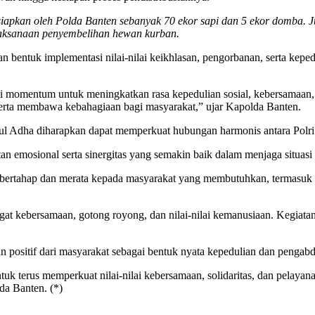
iapkan oleh Polda Banten sebanyak 70 ekor sapi dan 5 ekor domba. 
elaksanaan penyembelihan hewan kurban.
entuk implementasi nilai-nilai keikhlasan, pengorbanan, serta kepe
njadi momentum untuk meningkatkan rasa kepedulian sosial, kebersama
erta membawa kebahagiaan bagi masyarakat,” ujar Kapolda Banten.
l Adha diharapkan dapat memperkuat hubungan harmonis antara Polri
katan emosional serta sinergitas yang semakin baik dalam menjaga situa
a bertahap dan merata kepada masyarakat yang membutuhkan, termasuk 
t kebersamaan, gotong royong, dan nilai-nilai kemanusiaan. Kegiatan
 positif dari masyarakat sebagai bentuk nyata kepedulian dan pengabd
k terus memperkuat nilai-nilai kebersamaan, solidaritas, dan pelay
da Banten. (*)