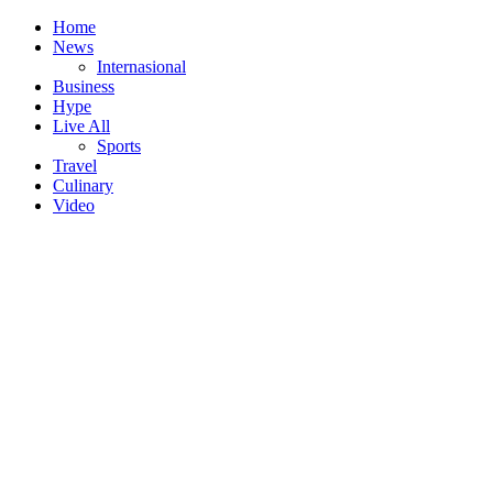
Home
News
Internasional
Business
Hype
Live All
Sports
Travel
Culinary
Video