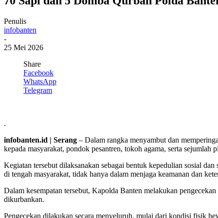
70 Sapi dan 5 Domba Qurban Polda Bante
Penulis
infobanten
-
25 Mei 2026
Share
Facebook
WhatsApp
Telegram
.
infobanten.id | Serang
– Dalam rangka menyambut dan memperingati 
kepada masyarakat, pondok pesantren, tokoh agama, serta sejumlah 
Kegiatan tersebut dilaksanakan sebagai bentuk kepedulian sosial dan
di tengah masyarakat, tidak hanya dalam menjaga keamanan dan keterti
Dalam kesempatan tersebut, Kapolda Banten melakukan pengecekan s
dikurbankan.
Pengecekan dilakukan secara menyeluruh, mulai dari kondisi fisik he