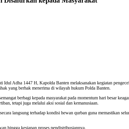
n Disalurkan kepada Masyarakat
Idul Adha 1447 H, Kapolda Banten melaksanakan kegiatan pengeceka
pihak yang berhak menerima di wilayah hukum Polda Banten.
 semangat berbagi kepada masyarakat pada momentum hari besar keagama
ban, tetapi juga melalui aksi sosial dan kemanusiaan.
ecara langsung terhadap kondisi hewan qurban guna memastikan selur
wan hingga kesiapan proses pendistribusiannya.