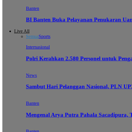
Banten
BI Banten Buka Pelayanan Penukaran Uan
Live All
Semua
Sports
Internasional
Polri Kerahkan 2.580 Personel untuk Pe
News
Sambut Hari Pelanggan Nasional, PLN UP3
Banten
Mengenal Arya Putra Pahala Sacadipura, 
Banten