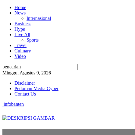
Home
News
Internasional
Business
Hype
Live All
Sports
Travel
Culinary
Video
pencarian
Minggu, Agustus 9, 2026
Disclaimer
Pedoman Media Cyber
Contact Us
infobanten