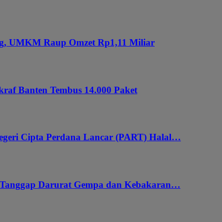
ung, UMKM Raup Omzet Rp1,11 Miliar
kraf Banten Tembus 14.000 Paket
geri Cipta Perdana Lancar (PART) Halal…
i Tanggap Darurat Gempa dan Kebakaran…