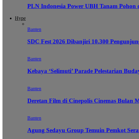
PLN Indonesia Power UBH Tanam Pohon
Hype
Banten
SDC Fest 2026 Dibanjiri 10.300 Pengunj
Banten
Kebaya ‘Selimuti’ Parade Pelestarian Bud
Banten
Deretan Film di Cinepolis Cinemas Bulan 
Banten
Agung Sedayu Group Temuin Pemkot Sera