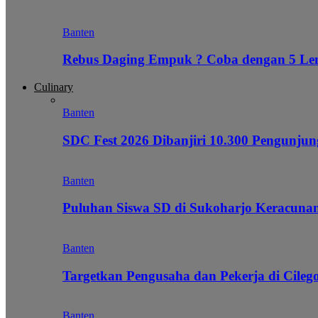
Banten
Rebus Daging Empuk ? Coba dengan 5 L
Culinary
Banten
SDC Fest 2026 Dibanjiri 10.300 Pengunj
Banten
Puluhan Siswa SD di Sukoharjo Keracunan
Banten
Targetkan Pengusaha dan Pekerja di Cile
Banten