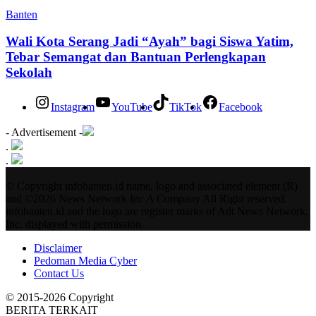
Banten
Wali Kota Serang Jadi “Ayah” bagi Siswa Yatim,
Tebar Semangat dan Bantuan Perlengkapan
Sekolah
Instagram
YouTube
TikTok
Facebook
- Advertisement -
.
.
© Copyright infobanten.id name, logo and associated element (R)
and ©2026 News Network Inc A Company All Right reserved.
infobanten.id and the logo are register marks of Adt News Network,
Inc. displayed with permission.
Disclaimer
Pedoman Media Cyber
Contact Us
© 2015-2026 Copyright
BERITA TERKAIT