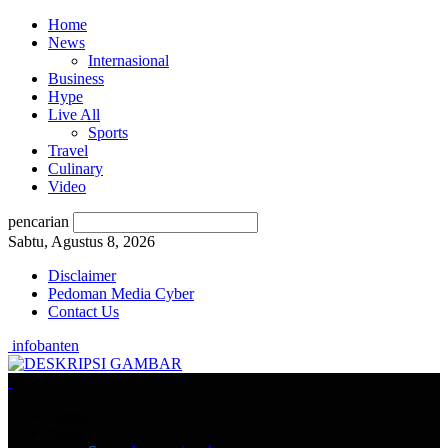
Home
News
Internasional
Business
Hype
Live All
Sports
Travel
Culinary
Video
pencarian
Sabtu, Agustus 8, 2026
Disclaimer
Pedoman Media Cyber
Contact Us
infobanten
Home
News