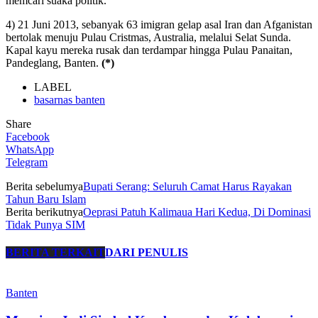
memcari suaka politik.
4) 21 Juni 2013, sebanyak 63 imigran gelap asal Iran dan Afganistan
bertolak menuju Pulau Cristmas, Australia, melalui Selat Sunda.
Kapal kayu mereka rusak dan terdampar hingga Pulau Panaitan,
Pandeglang, Banten.
(*)
LABEL
basarnas banten
Share
Facebook
WhatsApp
Telegram
Berita sebelumya
Bupati Serang: Seluruh Camat Harus Rayakan
Tahun Baru Islam
Berita berikutnya
Oeprasi Patuh Kalimaua Hari Kedua, Di Dominasi
Tidak Punya SIM
BERITA TERKAIT
DARI PENULIS
Banten