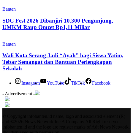
Banten
SDC Fest 2026 Dibanjiri 10.300 Pengunjung,
UMKM Raup Omzet Rp1,11 Miliar
Banten
Wali Kota Serang Jadi “Ayah” bagi Siswa Yatim,
Tebar Semangat dan Bantuan Perlengkapan
Sekolah
Instagram
YouTube
TikTok
Facebook
- Advertisement -
.
.
© Copyright infobanten.id name, logo and associated element (R)
and ©2026 News Network Inc A Company All Right reserved.
infobanten.id and the logo are register marks of Adt News Network,
Inc. displayed with permission.