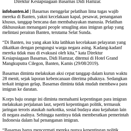
Direktur Kesiapsiagaan Basarnas Didi Hamzar.
infobanten.id |
Basarnas menggelar pelatihan lima tugas wajib
mereka di Banten, yakni kecelakaan kapal, pesawat, penanganan
khusus, tanggap bencana dan membahayakan manusia. Pelatihan
dikhususkan menangani people smugling atau imigran gelap yang
melintasi perairan Banten, terutama Selat Sunda.
“Di Banten, isu yang akan kita latihkan kecelakaan pelayaran yang
dikaitkan dengan pengungsi warga negara asing. Kadang-kadanf
mereka tidak mau di evakuasi oleh kita,” kata Direktur
Kesiapsiagaan Basarnas, Didi Hamzar, ditemui di Hotel Grand
Mangkuputra Cilegon, Banten, Kamis (29/08/2019).
Basarnas diminta melakukan aksi cepat tanggap dalam kurun waktu
28 menit, sejak laporan kebencanaan diterima pihaknya. Sedangkan
terkait imigran gelap, Basarnas diminta tidak mudah membawa para
imigran ke daratan.
Korps baju orange ini diminta memahami kepentingan para imigran
melakukan perjalanan laut, seperti kepentingan politik, termasuk
jaringan teroris ataukah narkotika, sosial budaya atau kejahatan lain
di negara asalnya. Sehingga nantinya tidak memberatkan pemerintah
Indonesia dalam hal penanganan imigran.
“Basarnas harus mencermati mereka punya kepentingan politik,