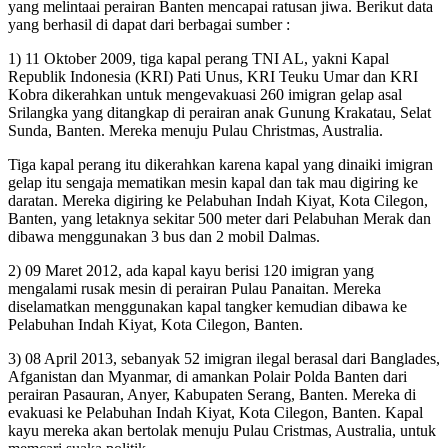
yang melintaai perairan Banten mencapai ratusan jiwa. Berikut data
yang berhasil di dapat dari berbagai sumber :
1) 11 Oktober 2009, tiga kapal perang TNI AL, yakni Kapal
Republik Indonesia (KRI) Pati Unus, KRI Teuku Umar dan KRI
Kobra dikerahkan untuk mengevakuasi 260 imigran gelap asal
Srilangka yang ditangkap di perairan anak Gunung Krakatau, Selat
Sunda, Banten. Mereka menuju Pulau Christmas, Australia.
Tiga kapal perang itu dikerahkan karena kapal yang dinaiki imigran
gelap itu sengaja mematikan mesin kapal dan tak mau digiring ke
daratan. Mereka digiring ke Pelabuhan Indah Kiyat, Kota Cilegon,
Banten, yang letaknya sekitar 500 meter dari Pelabuhan Merak dan
dibawa menggunakan 3 bus dan 2 mobil Dalmas.
2) 09 Maret 2012, ada kapal kayu berisi 120 imigran yang
mengalami rusak mesin di perairan Pulau Panaitan. Mereka
diselamatkan menggunakan kapal tangker kemudian dibawa ke
Pelabuhan Indah Kiyat, Kota Cilegon, Banten.
3) 08 April 2013, sebanyak 52 imigran ilegal berasal dari Banglades,
Afganistan dan Myanmar, di amankan Polair Polda Banten dari
perairan Pasauran, Anyer, Kabupaten Serang, Banten. Mereka di
evakuasi ke Pelabuhan Indah Kiyat, Kota Cilegon, Banten. Kapal
kayu mereka akan bertolak menuju Pulau Cristmas, Australia, untuk