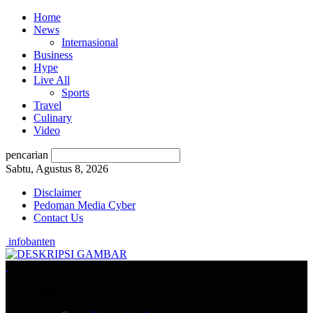
Home
News
Internasional
Business
Hype
Live All
Sports
Travel
Culinary
Video
pencarian
Sabtu, Agustus 8, 2026
Disclaimer
Pedoman Media Cyber
Contact Us
infobanten
Home
News