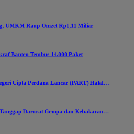
ung, UMKM Raup Omzet Rp1,11 Miliar
kraf Banten Tembus 14.000 Paket
geri Cipta Perdana Lancar (PART) Halal…
i Tanggap Darurat Gempa dan Kebakaran…