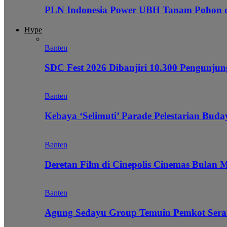
PLN Indonesia Power UBH Tanam Pohon
Hype
Banten
SDC Fest 2026 Dibanjiri 10.300 Pengunj
Banten
Kebaya ‘Selimuti’ Parade Pelestarian Bud
Banten
Deretan Film di Cinepolis Cinemas Bulan 
Banten
Agung Sedayu Group Temuin Pemkot Sera