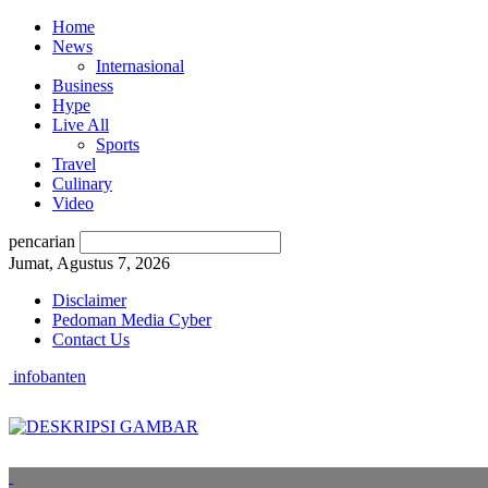
Home
News
Internasional
Business
Hype
Live All
Sports
Travel
Culinary
Video
pencarian
Jumat, Agustus 7, 2026
Disclaimer
Pedoman Media Cyber
Contact Us
infobanten