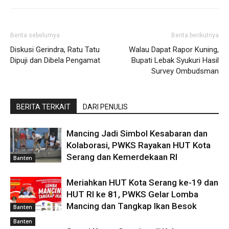
Berita sebelumya
Berita berikutnya
Diskusi Gerindra, Ratu Tatu
Walau Dapat Rapor Kuning,
Dipuji dan Dibela Pengamat
Bupati Lebak Syukuri Hasil
Survey Ombudsman
BERITA TERKAIT
DARI PENULIS
Mancing Jadi Simbol Kesabaran dan
Kolaborasi, PWKS Rayakan HUT Kota
Serang dan Kemerdekaan RI
Banten
Meriahkan HUT Kota Serang ke-19 dan
HUT RI ke 81, PWKS Gelar Lomba
Mancing dan Tangkap Ikan Besok
Banten
Banten