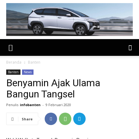
Beranda
Banten
Banten
News
Benyamin Ajak Ulama
Bangun Tangsel
Penulis
infobanten
-
9 Februari 2020
Share