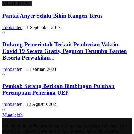
MUST READ
Pantai Anyer Selalu Bikin Kangen Terus
infobanten
-
1 September 2018
0
Dukung Pemerintah Terkait Pemberian Vaksin
Covid 19 Secara Gratis, Peguron Terumbu Banten
Beserta Perwakilan...
infobanten
-
8 Februari 2021
0
Pemkab Serang Berikan Bimbingan Puluhan
Perempuan Penerima UEP
infobanten
-
12 Agustus 2021
0
Muat lebih
© Copyright infobanten.id name, logo and associated element (R)
and ©2026 News Network Inc A Company All Right reserved.