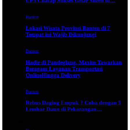
UP3 Cilacap Sukses Gelar Sheen of…
Banten
Lokasi Wisata Provinsi Banten di 7
Tempat ini Wajib Dikunjungi
Banten
Hadir di Pandeglang, Maxim Tawarkan
Beragam Layanan Transportasi
OnlineHingga Delivery
Banten
Rebus Daging Empuk ? Coba dengan 5
Lembar Daun di Pekarangan…
Culinary