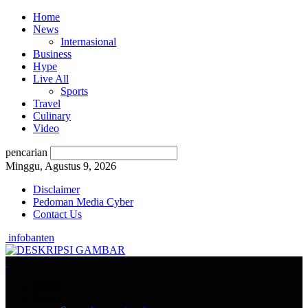
Home
News
Internasional
Business
Hype
Live All
Sports
Travel
Culinary
Video
pencarian
Minggu, Agustus 9, 2026
Disclaimer
Pedoman Media Cyber
Contact Us
infobanten
Home
News