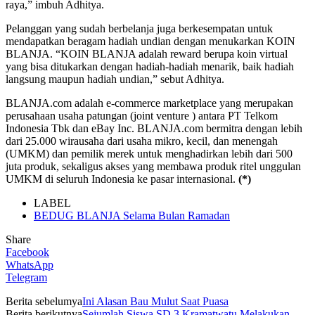
raya,” imbuh Adhitya.
Pelanggan yang sudah berbelanja juga berkesempatan untuk
mendapatkan beragam hadiah undian dengan menukarkan KOIN
BLANJA. “KOIN BLANJA adalah reward berupa koin virtual
yang bisa ditukarkan dengan hadiah-hadiah menarik, baik hadiah
langsung maupun hadiah undian,” sebut Adhitya.
BLANJA.com adalah e-commerce marketplace yang merupakan
perusahaan usaha patungan (joint venture ) antara PT Telkom
Indonesia Tbk dan eBay Inc. BLANJA.com bermitra dengan lebih
dari 25.000 wirausaha dari usaha mikro, kecil, dan menengah
(UMKM) dan pemilik merek untuk menghadirkan lebih dari 500
juta produk, sekaligus akses yang membawa produk ritel unggulan
UMKM di seluruh Indonesia ke pasar internasional.
(*)
LABEL
BEDUG BLANJA Selama Bulan Ramadan
Share
Facebook
WhatsApp
Telegram
Berita sebelumya
Ini Alasan Bau Mulut Saat Puasa
Berita berikutnya
Sejumlah Siswa SD 3 Kramatwatu Melakukan