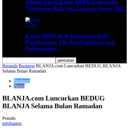
Kholid Ismail Ketua DPRD Kabupaten
Tangerang Raih Asia Leaders Award 2023
Banten
Ketua DPRD Kab Tangerang Raih
Penghargaan The Best Legislator and
Performance…
Beranda
Business
BLANJA.com Luncurkan BEDUG BLANJA
Selama Bulan Ramadan
Business
News
BLANJA.com Luncurkan BEDUG
BLANJA Selama Bulan Ramadan
Penulis
infobanten
-