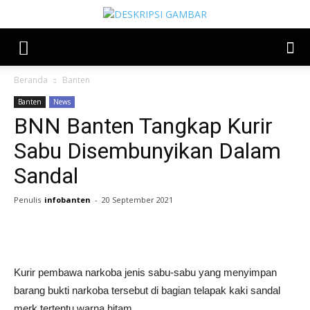
Beranda
Banten
Banten
News
BNN Banten Tangkap Kurir
Sabu Disembunyikan Dalam
Sandal
Penulis
infobanten
-
20 September 2021
Share
Kurir pembawa narkoba jenis sabu-sabu yang menyimpan
barang bukti narkoba tersebut di bagian telapak kaki sandal
merk tertentu warna hitam.