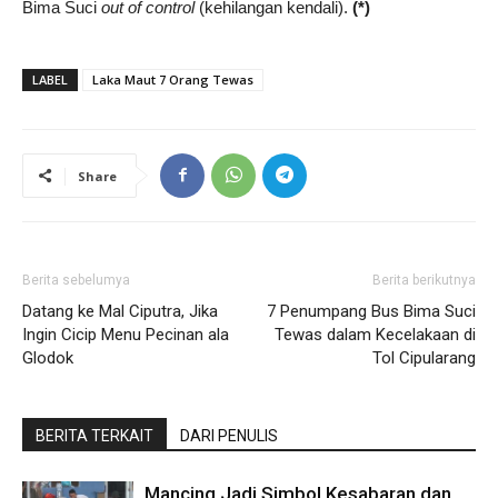
Bima Suci
out of control
(kehilangan kendali).
(*)
LABEL
Laka Maut 7 Orang Tewas
Share
Berita sebelumya
Berita berikutnya
Datang ke Mal Ciputra, Jika
7 Penumpang Bus Bima Suci
Ingin Cicip Menu Pecinan ala
Tewas dalam Kecelakaan di
Glodok
Tol Cipularang
BERITA TERKAIT
DARI PENULIS
Mancing Jadi Simbol Kesabaran dan