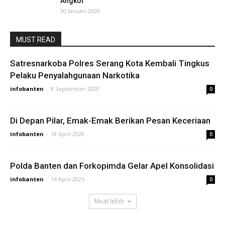
Angkot
30 Januari 2020
MUST READ
Satresnarkoba Polres Serang Kota Kembali Tingkus
Pelaku Penyalahgunaan Narkotika
infobanten
-
8 September 2020
0
Di Depan Pilar, Emak-Emak Berikan Pesan Keceriaan
infobanten
-
18 April 2020
0
Polda Banten dan Forkopimda Gelar Apel Konsolidasi
infobanten
-
14 April 2025
0
Muat lebih