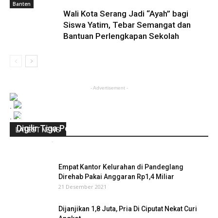
Banten
Wali Kota Serang Jadi “Ayah” bagi
Siswa Yatim, Tebar Semangat dan
Bantuan Perlengkapan Sekolah
- Advertisement -
.
Seorang Gadis, Dicekoki Miras Sampai Mabuk
.
Digilir Tiga Pemuda
LATEST NEWS
infobanten
-
22 Agustus 2019
0
Empat Kantor Kelurahan di Pandeglang
Direhab Pakai Anggaran Rp1,4 Miliar
21 Desember 2021
Dijanjikan 1,8 Juta, Pria Di Ciputat Nekat Curi