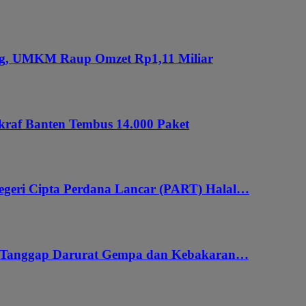
ung, UMKM Raup Omzet Rp1,11 Miliar
kraf Banten Tembus 14.000 Paket
geri Cipta Perdana Lancar (PART) Halal…
i Tanggap Darurat Gempa dan Kebakaran…