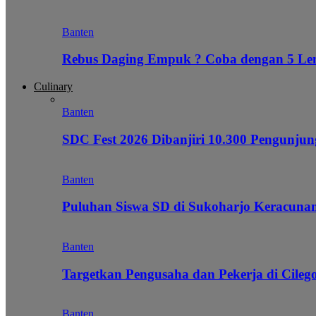
Banten
Rebus Daging Empuk ? Coba dengan 5 L
Culinary
Banten
SDC Fest 2026 Dibanjiri 10.300 Pengunj
Banten
Puluhan Siswa SD di Sukoharjo Keracunan
Banten
Targetkan Pengusaha dan Pekerja di Cile
Banten