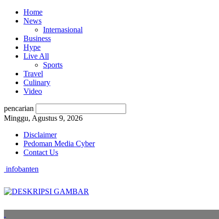
Home
News
Internasional
Business
Hype
Live All
Sports
Travel
Culinary
Video
pencarian
Minggu, Agustus 9, 2026
Disclaimer
Pedoman Media Cyber
Contact Us
infobanten