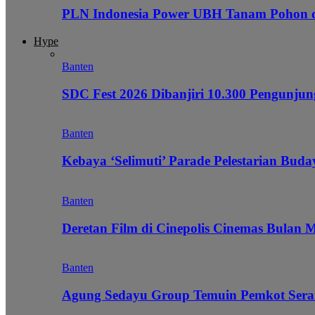
PLN Indonesia Power UBH Tanam Pohon
Hype
Banten
SDC Fest 2026 Dibanjiri 10.300 Pengunj
Banten
Kebaya ‘Selimuti’ Parade Pelestarian Bud
Banten
Deretan Film di Cinepolis Cinemas Bulan 
Banten
Agung Sedayu Group Temuin Pemkot Sera