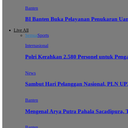
Banten
BI Banten Buka Pelayanan Penukaran Uan
Live All
Semua
Sports
Internasional
Polri Kerahkan 2.580 Personel untuk Pe
News
Sambut Hari Pelanggan Nasional, PLN UP3
Banten
Mengenal Arya Putra Pahala Sacadipura, 
Banten