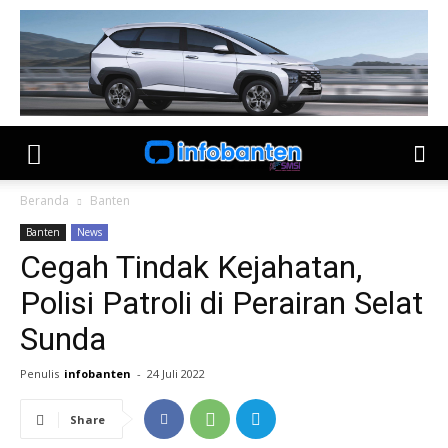
Beranda
Banten
Banten
News
Cegah Tindak Kejahatan,
Polisi Patroli di Perairan Selat
Sunda
Penulis
infobanten
-
24 Juli 2022
Share