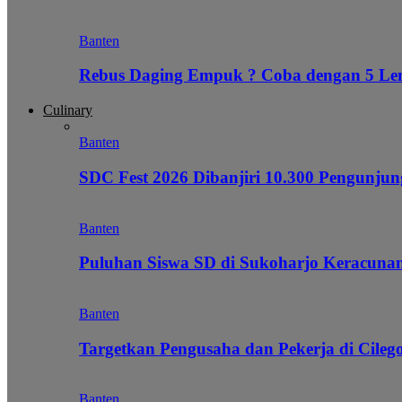
Banten
Rebus Daging Empuk ? Coba dengan 5 L
Culinary
Banten
SDC Fest 2026 Dibanjiri 10.300 Pengunj
Banten
Puluhan Siswa SD di Sukoharjo Keracunan
Banten
Targetkan Pengusaha dan Pekerja di Cile
Banten