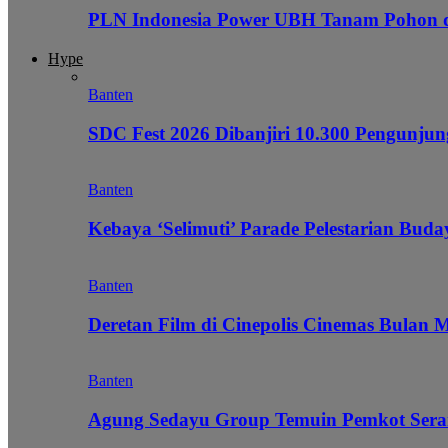
PLN Indonesia Power UBH Tanam Pohon
Hype
Banten
SDC Fest 2026 Dibanjiri 10.300 Pengunj
Banten
Kebaya ‘Selimuti’ Parade Pelestarian Bud
Banten
Deretan Film di Cinepolis Cinemas Bulan 
Banten
Agung Sedayu Group Temuin Pemkot Sera