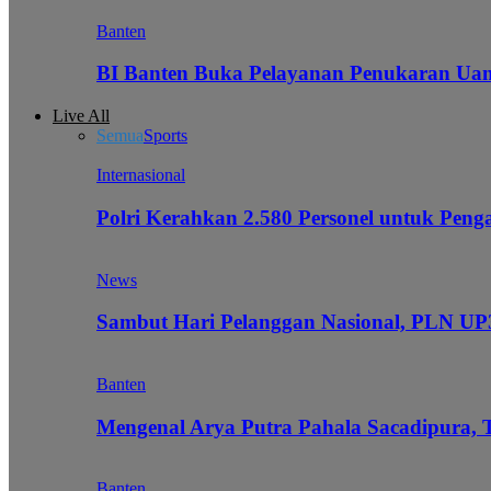
Banten
BI Banten Buka Pelayanan Penukaran Uan
Live All
Semua
Sports
Internasional
Polri Kerahkan 2.580 Personel untuk Pe
News
Sambut Hari Pelanggan Nasional, PLN UP3
Banten
Mengenal Arya Putra Pahala Sacadipura, 
Banten