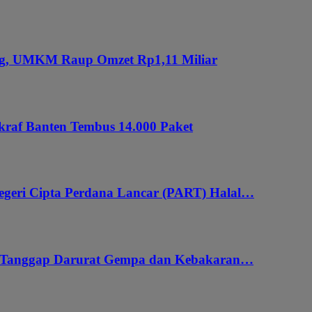
ung, UMKM Raup Omzet Rp1,11 Miliar
kraf Banten Tembus 14.000 Paket
geri Cipta Perdana Lancar (PART) Halal…
i Tanggap Darurat Gempa dan Kebakaran…