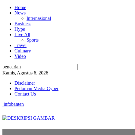
Home
News
Internasional
Business
Hype
Live All
Sports
Travel
Culinary
Video
pencarian
Kamis, Agustus 6, 2026
Disclaimer
Pedoman Media Cyber
Contact Us
infobanten