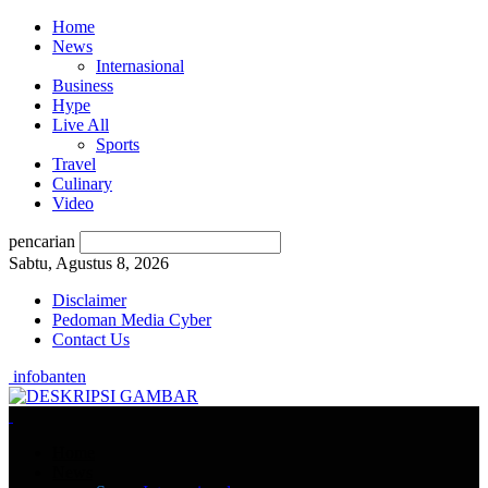
Home
News
Internasional
Business
Hype
Live All
Sports
Travel
Culinary
Video
pencarian
Sabtu, Agustus 8, 2026
Disclaimer
Pedoman Media Cyber
Contact Us
infobanten
Home
News