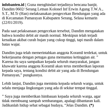
infobanten.id |
Guna menghindari terjadinya bencana banjir,
Dandim 0602/ Serang Letnan Kolonel Inf Erwin Agung T.W.A.,
S.T., M.Tr (Han) melaksanakan pengecekan Bendungan yang ada
di Kecamatan Pamarayan Kabupaten Serang, Selasa kemarin
(22/01/2019).
Pada saat pelaksanaan pengecekan tersebut, Dandim mengatakan
bahwa kondisi debit air masih normal. Meskipun telah terjadi
kenaikan akibat curah hujan yang cukup tinggi, tapi masih dalam
batas wajar.
Dandim juga telah memerintahkan anggota Koramil terdekat, untuk
bekerjasama dengan petugas guna memantau ketinggian air. ”
Karena itu saya sampaikan kepada seluruh masyarakat, jangan
khawatir karena anggota Koramil akan terus memberikan laporan
kepada saya, tentang kondisi debit air yang ada di Bendungan
Pamarayan,” pungkasnya.
Lebih lanjut, Dandim juga meminta kepada seluruh warga, untuk
selalu menjaga lingkungan yang ada di sekitar tempat tinggal.
” Saya juga memberikan himbauan kepada seluruh warga, agar
tidak membuang sampah sembarangan, apalagi dibantaran kali.
Jadikanlah hidup sehat sebagai budaya, “Jelas Dandim.
(*)