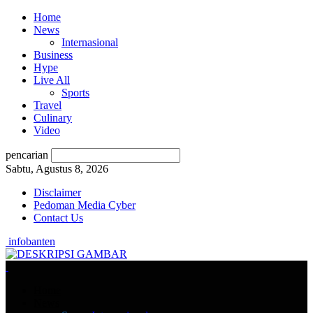
Home
News
Internasional
Business
Hype
Live All
Sports
Travel
Culinary
Video
pencarian
Sabtu, Agustus 8, 2026
Disclaimer
Pedoman Media Cyber
Contact Us
infobanten
Home
News