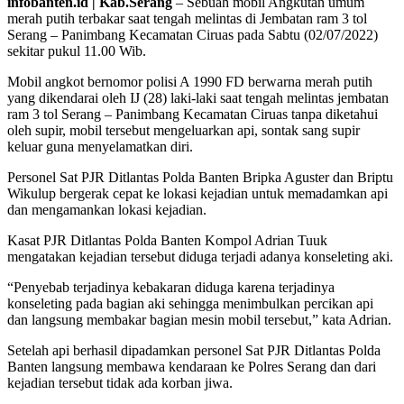
infobanten.id | Kab.Serang
– Sebuah mobil Angkutan umum
merah putih terbakar saat tengah melintas di Jembatan ram 3 tol
Serang – Panimbang Kecamatan Ciruas pada Sabtu (02/07/2022)
sekitar pukul 11.00 Wib.
Mobil angkot bernomor polisi A 1990 FD berwarna merah putih
yang dikendarai oleh IJ (28) laki-laki saat tengah melintas jembatan
ram 3 tol Serang – Panimbang Kecamatan Ciruas tanpa diketahui
oleh supir, mobil tersebut mengeluarkan api, sontak sang supir
keluar guna menyelamatkan diri.
Personel Sat PJR Ditlantas Polda Banten Bripka Aguster dan Briptu
Wikulup bergerak cepat ke lokasi kejadian untuk memadamkan api
dan mengamankan lokasi kejadian.
Kasat PJR Ditlantas Polda Banten Kompol Adrian Tuuk
mengatakan kejadian tersebut diduga terjadi adanya konseleting aki.
“Penyebab terjadinya kebakaran diduga karena terjadinya
konseleting pada bagian aki sehingga menimbulkan percikan api
dan langsung membakar bagian mesin mobil tersebut,” kata Adrian.
Setelah api berhasil dipadamkan personel Sat PJR Ditlantas Polda
Banten langsung membawa kendaraan ke Polres Serang dan dari
kejadian tersebut tidak ada korban jiwa.