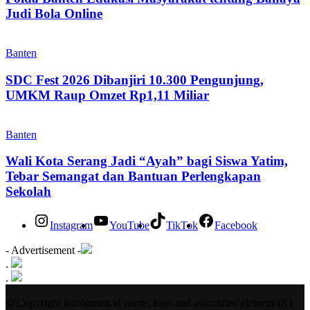
Judi Bola Online
Banten
SDC Fest 2026 Dibanjiri 10.300 Pengunjung,
UMKM Raup Omzet Rp1,11 Miliar
Banten
Wali Kota Serang Jadi “Ayah” bagi Siswa Yatim,
Tebar Semangat dan Bantuan Perlengkapan
Sekolah
Instagram
YouTube
TikTok
Facebook
- Advertisement -
.
.
© Copyright infobanten.id name, logo and associated element (R)