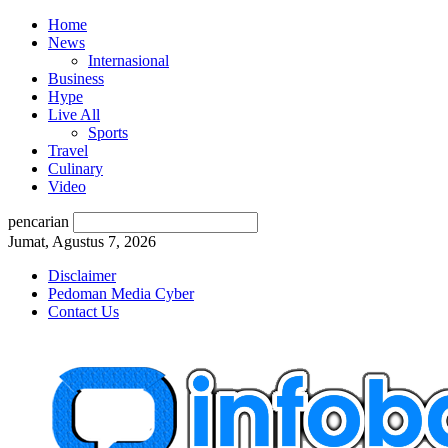
Home
News
Internasional
Business
Hype
Live All
Sports
Travel
Culinary
Video
pencarian
Jumat, Agustus 7, 2026
Disclaimer
Pedoman Media Cyber
Contact Us