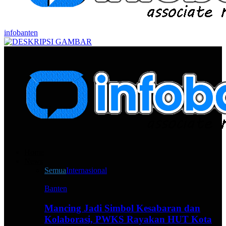
infobanten
Home
News
Semua
Internasional
Banten
Mancing Jadi Simbol Kesabaran dan
Kolaborasi, PWKS Rayakan HUT Kota