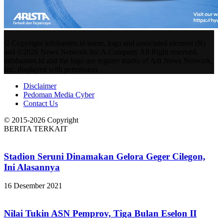
© Copyright infobanten.id name, logo and associated element (R)
and ©2026 News Network Inc A Company All Right reserved.
infobanten.id and the logo are register marks of Adt News Network,
Inc. displayed with permission.
Disclaimer
Pedoman Media Cyber
Contact Us
© 2015-2026 Copyright
BERITA TERKAIT
Stadion Seruni Dinamakan Gelora Geger Cilegon,
Ini Alasannya
16 Desember 2021
Nilai Tukin ASN Pemprov, Tiga Bulan Eselon II