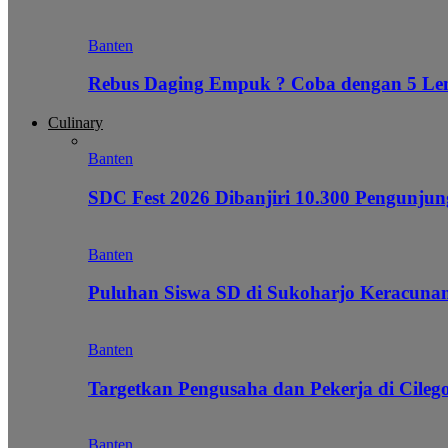
Banten
Rebus Daging Empuk ? Coba dengan 5 L
Culinary
Banten
SDC Fest 2026 Dibanjiri 10.300 Pengunj
Banten
Puluhan Siswa SD di Sukoharjo Keracunan
Banten
Targetkan Pengusaha dan Pekerja di Cile
Banten