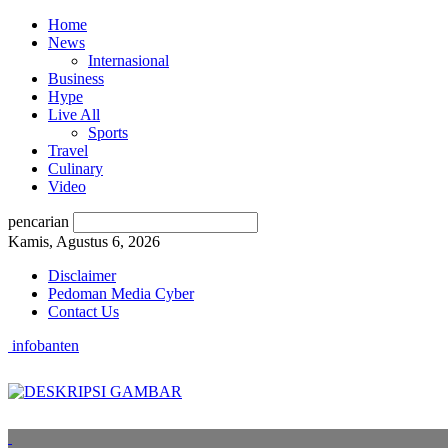
Home
News
Internasional
Business
Hype
Live All
Sports
Travel
Culinary
Video
pencarian
Kamis, Agustus 6, 2026
Disclaimer
Pedoman Media Cyber
Contact Us
infobanten