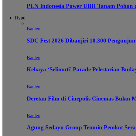
PLN Indonesia Power UBH Tanam Pohon
Hype
Banten
SDC Fest 2026 Dibanjiri 10.300 Pengunj
Banten
Kebaya ‘Selimuti’ Parade Pelestarian Bud
Banten
Deretan Film di Cinepolis Cinemas Bulan 
Banten
Agung Sedayu Group Temuin Pemkot Sera