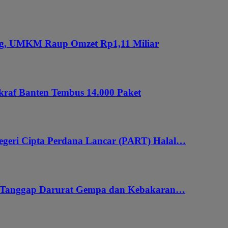
ung, UMKM Raup Omzet Rp1,11 Miliar
kraf Banten Tembus 14.000 Paket
geri Cipta Perdana Lancar (PART) Halal…
i Tanggap Darurat Gempa dan Kebakaran…