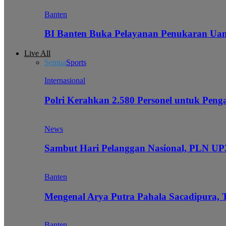
Banten
BI Banten Buka Pelayanan Penukaran Uan
Live All
Semua
Sports
Internasional
Polri Kerahkan 2.580 Personel untuk Pe
News
Sambut Hari Pelanggan Nasional, PLN UP3
Banten
Mengenal Arya Putra Pahala Sacadipura, 
Banten