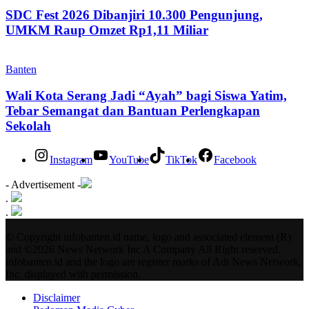
SDC Fest 2026 Dibanjiri 10.300 Pengunjung,
UMKM Raup Omzet Rp1,11 Miliar
Banten
Wali Kota Serang Jadi “Ayah” bagi Siswa Yatim,
Tebar Semangat dan Bantuan Perlengkapan
Sekolah
Instagram
YouTube
TikTok
Facebook
- Advertisement -
.
.
© Copyright infobanten.id name, logo and associated element (R)
and ©2026 News Network Inc A Company All Right reserved.
infobanten.id and the logo are register marks of Adt News Network,
Inc. displayed with permission.
Disclaimer