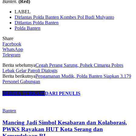
Banten.
(Red)
LABEL
Dirlantas Polda Banten Kombes Pol Budi Mulyanto
Ditlantas Polda Banten
Polda Banten
Share
Facebook
WhatsApp
Telegram
Berita sebelumya
Cegah Perang Sarung, Polsek Cimarga Polres
Lebak Gelar Patroli Dialogis
Berita berikutnya
Pengamanan Mudik, Polda Banten Siapkan 3.179
Personel Gabungan
BERITA TERKAIT
DARI PENULIS
Banten
Mancing Jadi Simbol Kesabaran dan Kolaborasi,
PWKS Rayakan HUT Kota Serang dan
Kemerdekaan RI