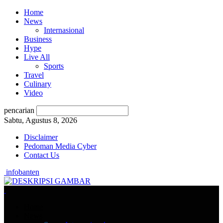
Home
News
Internasional
Business
Hype
Live All
Sports
Travel
Culinary
Video
pencarian
Sabtu, Agustus 8, 2026
Disclaimer
Pedoman Media Cyber
Contact Us
infobanten
Home
News