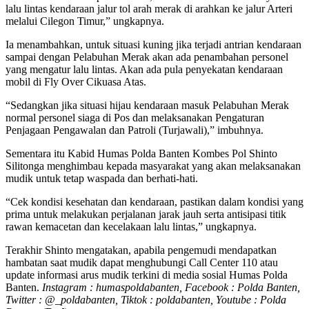
lalu lintas kendaraan jalur tol arah merak di arahkan ke jalur Arteri
melalui Cilegon Timur,” ungkapnya.
Ia menambahkan, untuk situasi kuning jika terjadi antrian kendaraan
sampai dengan Pelabuhan Merak akan ada penambahan personel
yang mengatur lalu lintas. Akan ada pula penyekatan kendaraan
mobil di Fly Over Cikuasa Atas.
“Sedangkan jika situasi hijau kendaraan masuk Pelabuhan Merak
normal personel siaga di Pos dan melaksanakan Pengaturan
Penjagaan Pengawalan dan Patroli (Turjawali),” imbuhnya.
Sementara itu Kabid Humas Polda Banten Kombes Pol Shinto
Silitonga menghimbau kepada masyarakat yang akan melaksanakan
mudik untuk tetap waspada dan berhati-hati.
“Cek kondisi kesehatan dan kendaraan, pastikan dalam kondisi yang
prima untuk melakukan perjalanan jarak jauh serta antisipasi titik
rawan kemacetan dan kecelakaan lalu lintas,” ungkapnya.
Terakhir Shinto mengatakan, apabila pengemudi mendapatkan
hambatan saat mudik dapat menghubungi Call Center 110 atau
update informasi arus mudik terkini di media sosial Humas Polda
Banten.
Instagram : humaspoldabanten, Facebook : Polda Banten,
Twitter : @_poldabanten, Tiktok : poldabanten, Youtube : Polda