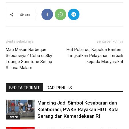
Share
Berita sebelumya
Berita berikutnya
Mau Makan Barbeque
Hut Polairud, Kapolda Banten :
Sepuasnya? Coba di Sky
Tingkatkan Pelayanan Terbaik
Lounge Sunstone Setiap
kepada Masyarakat
Selasa Malam
BERITA TERKAIT
DARI PENULIS
Mancing Jadi Simbol Kesabaran dan
Kolaborasi, PWKS Rayakan HUT Kota
Serang dan Kemerdekaan RI
Banten