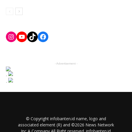
Instagram
YouTube
TikTok
Facebook
- Advertisement -
.
.
© Copyright infobanten.id name, logo and
associated element (R) and ©2026 News Network
Inc A Company All Right reserved. infobanten.id