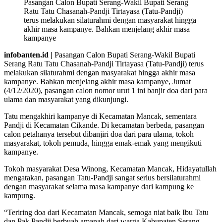
Pasangan Calon Bupati Serang-Wakil Bupati Serang
Ratu Tatu Chasanah-Pandji Tirtayasa (Tatu-Pandji)
terus melakukan silaturahmi dengan masyarakat hingga
akhir masa kampanye. Bahkan menjelang akhir masa
kampanye
infobanten.id |
Pasangan Calon Bupati Serang-Wakil Bupati
Serang Ratu Tatu Chasanah-Pandji Tirtayasa (Tatu-Pandji) terus
melakukan silaturahmi dengan masyarakat hingga akhir masa
kampanye. Bahkan menjelang akhir masa kampanye, Jumat
(4/12/2020), pasangan calon nomor urut 1 ini banjir doa dari para
ulama dan masyarakat yang dikunjungi.
Tatu mengakhiri kampanye di Kecamatan Mancak, sementara
Pandji di Kecamatan Cikande. Di kecamatan berbeda, pasangan
calon petahanya tersebut dibanjiri doa dari para ulama, tokoh
masyarakat, tokoh pemuda, hingga emak-emak yang mengikuti
kampanye.
Tokoh masyarakat Desa Winong, Kecamatan Mancak, Hidayatullah
mengatakan, pasangan Tatu-Pandji sangat serius bersilaturahmi
dengan masyarakat selama masa kampanye dari kampung ke
kampung.
“Teriring doa dari Kecamatan Mancak, semoga niat baik Ibu Tatu
dan Pak Pandji berbuah amanah dari warga Kabupaten Serang,