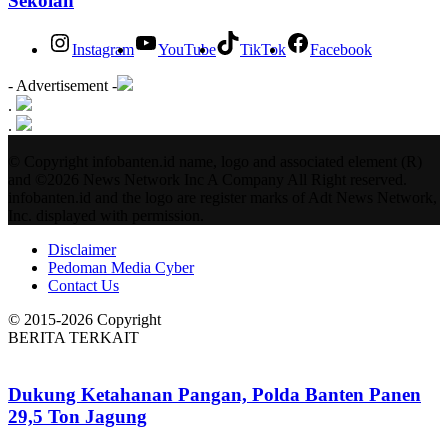
Sekolah
Instagram
YouTube
TikTok
Facebook
- Advertisement -
.
.
© Copyright infobanten.id name, logo and associated element (R)
and ©2026 News Network Inc A Company All Right reserved.
infobanten.id and the logo are register marks of Adt News Network,
Inc. displayed with permission.
Disclaimer
Pedoman Media Cyber
Contact Us
© 2015-2026 Copyright
BERITA TERKAIT
Dukung Ketahanan Pangan, Polda Banten Panen
29,5 Ton Jagung