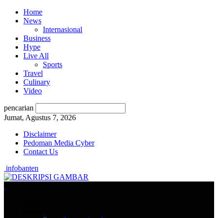
Home
News
Internasional
Business
Hype
Live All
Sports
Travel
Culinary
Video
pencarian
Jumat, Agustus 7, 2026
Disclaimer
Pedoman Media Cyber
Contact Us
infobanten
Home
News