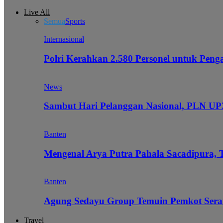
Live All
Semua
Sports
Internasional
Polri Kerahkan 2.580 Personel untuk Pe
News
Sambut Hari Pelanggan Nasional, PLN UP3
Banten
Mengenal Arya Putra Pahala Sacadipura, 
Banten
Agung Sedayu Group Temuin Pemkot Sera
Travel