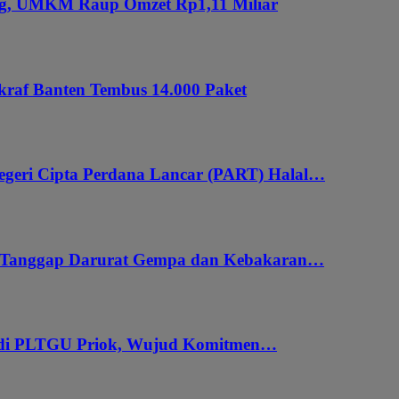
ung, UMKM Raup Omzet Rp1,11 Miliar
kraf Banten Tembus 14.000 Paket
geri Cipta Perdana Lancar (PART) Halal…
i Tanggap Darurat Gempa dan Kebakaran…
 di PLTGU Priok, Wujud Komitmen…