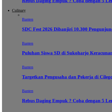
Rebus Daging Empuk ? Coba dengan 5 L
Culinary
Banten
SDC Fest 2026 Dibanjiri 10.300 Pengunj
Banten
Puluhan Siswa SD di Sukoharjo Keracunan
Banten
Targetkan Pengusaha dan Pekerja di Cile
Banten
Rebus Daging Empuk ? Coba dengan 5 L