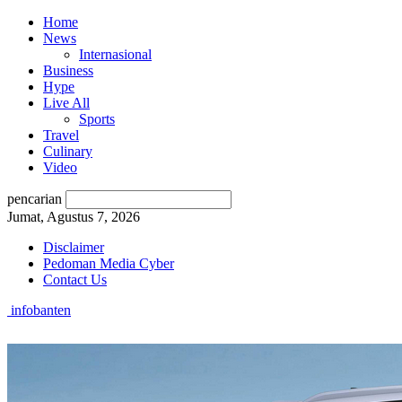
Home
News
Internasional
Business
Hype
Live All
Sports
Travel
Culinary
Video
pencarian
Jumat, Agustus 7, 2026
Disclaimer
Pedoman Media Cyber
Contact Us
infobanten