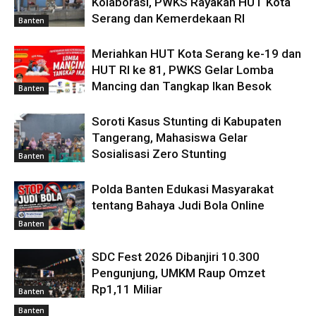
Kolaborasi, PWKS Rayakan HUT Kota
Serang dan Kemerdekaan RI
Banten
Meriahkan HUT Kota Serang ke-19 dan
HUT RI ke 81, PWKS Gelar Lomba
Mancing dan Tangkap Ikan Besok
Banten
Soroti Kasus Stunting di Kabupaten
Tangerang, Mahasiswa Gelar
Sosialisasi Zero Stunting
Banten
Polda Banten Edukasi Masyarakat
tentang Bahaya Judi Bola Online
Banten
SDC Fest 2026 Dibanjiri 10.300
Pengunjung, UMKM Raup Omzet
Rp1,11 Miliar
Banten
Banten