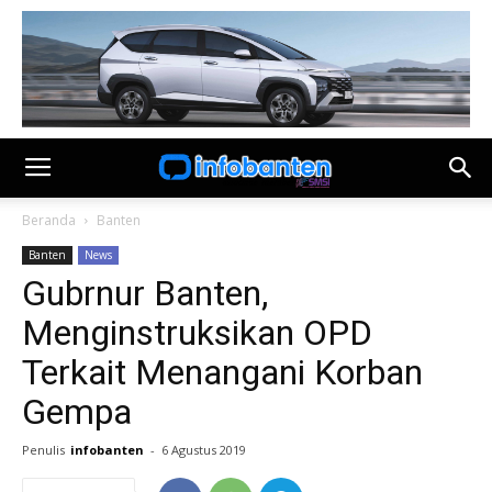
Beranda
Banten
Banten
News
Gubrnur Banten,
Menginstruksikan OPD
Terkait Menangani Korban
Gempa
Penulis
infobanten
-
6 Agustus 2019