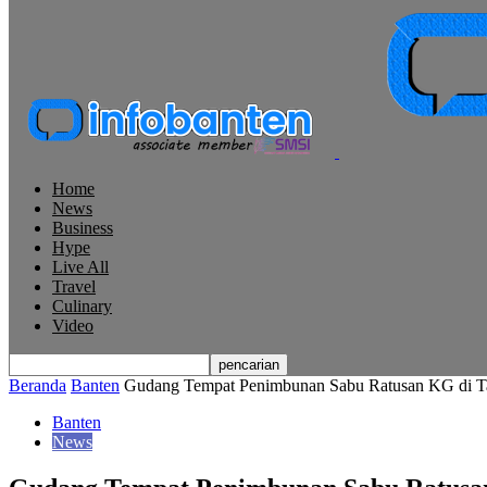
Home
News
Business
Hype
Live All
Travel
Culinary
Video
Beranda
Banten
Gudang Tempat Penimbunan Sabu Ratusan KG di Ta
Banten
News