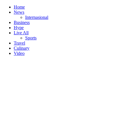
Home
News
Internasional
Business
Hype
Live All
Sports
Travel
Culinary
Video