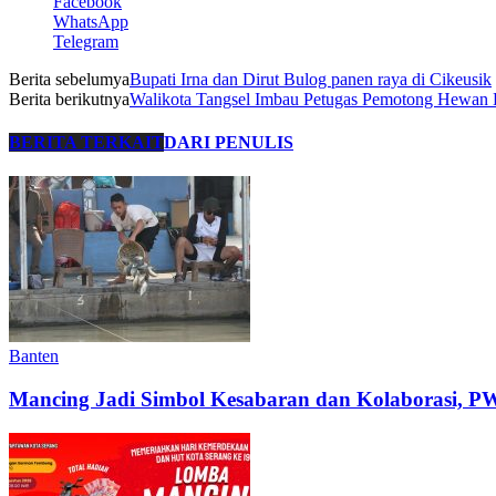
Facebook
WhatsApp
Telegram
Berita sebelumya
Bupati Irna dan Dirut Bulog panen raya di Cikeusik
Berita berikutnya
Walikota Tangsel Imbau Petugas Pemotong Hewa
BERITA TERKAIT
DARI PENULIS
Banten
Mancing Jadi Simbol Kesabaran dan Kolaborasi,