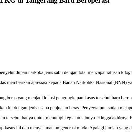
 KG di Tangerang Baru Beroperasi
nyelundupan narkoba jenis sabu dengan total mencapai ratusan kilog
as memberikan apresiasi kepada Badan Narkotika Nasional (BNN) ya
g beras yang menjadi lokasi pengungkapan kasus tersebut baru berop
 pekan ini dengan jenis usaha penjualan beras. Penyewa pun sudah mel
nkan tersebut hanya untuk menutupi kegiatan lainnya. Hingga akhirny
 kasus ini dan menyelamatkan generasi muda. Apalagi jumlah yang di