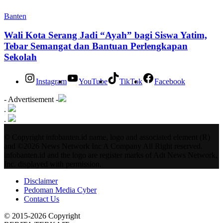
Banten
Wali Kota Serang Jadi “Ayah” bagi Siswa Yatim,
Tebar Semangat dan Bantuan Perlengkapan
Sekolah
Instagram
YouTube
TikTok
Facebook
- Advertisement -
.
.
© Copyright infobanten.id name, logo and associated element (R)
and ©2026 News Network Inc A Company All Right reserved.
infobanten.id and the logo are register marks of Adt News Network,
Inc. displayed with permission.
Disclaimer
Pedoman Media Cyber
Contact Us
© 2015-2026 Copyright