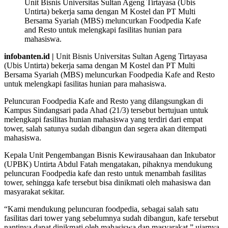
Unit Bisnis Universitas Sultan Ageng Tirtayasa (Ubis
Untirta) bekerja sama dengan M Kostel dan PT Multi
Bersama Syariah (MBS) meluncurkan Foodpedia Kafe
and Resto untuk melengkapi fasilitas hunian para
mahasiswa.
infobanten.id |
Unit Bisnis Universitas Sultan Ageng Tirtayasa
(Ubis Untirta) bekerja sama dengan M Kostel dan PT Multi
Bersama Syariah (MBS) meluncurkan Foodpedia Kafe and Resto
untuk melengkapi fasilitas hunian para mahasiswa.
Peluncuran Foodpedia Kafe and Resto yang dilangsungkan di
Kampus Sindangsari pada Ahad (21/3) tersebut bertujuan untuk
melengkapi fasilitas hunian mahasiswa yang terdiri dari empat
tower, salah satunya sudah dibangun dan segera akan ditempati
mahasiswa.
Kepala Unit Pengembangan Bisnis Kewirausahaan dan Inkubator
(UPBK) Untirta Abdul Fatah mengatakan, pihaknya mendukung
peluncuran Foodpedia kafe dan resto untuk menambah fasilitas
tower, sehingga kafe tersebut bisa dinikmati oleh mahasiswa dan
masyarakat sekitar.
“Kami mendukung peluncuran foodpedia, sebagai salah satu
fasilitas dari tower yang sebelumnya sudah dibangun, kafe tersebut
nantinya dapat dinikmati oleh mahasiswa dan masyarakat,” ujarnya.