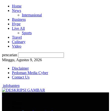
Home
News
Internasional
Business
Hype
Live All
Sports
Travel
Culinary
Video
pencarian
Minggu, Agustus 9, 2026
Disclaimer
Pedoman Media Cyber
Contact Us
infobanten
Home
News