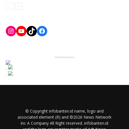
Instagram
YouTube
TikTok
Facebook
- Advertisement -
.
.
© Copyright infobanten.id name, logo and
associated element (R) and ©2026 News Network
Inc A Company All Right reserved. infobanten.id