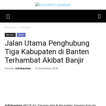
Beranda
Banten
Banten
News
Jalan Utama Penghubung
Tiga Kabupaten di Banten
Terhambat Akibat Banjir
Penulis
infobanten
-
12 Desember 2018
Share
infobanten.id |
Kota Serang dan Kabupaten Serang hari ini