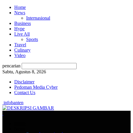
Home
News
Internasional
Business
Hype
Live All
Sports
Travel
Culinary
Video
pencarian
Sabtu, Agustus 8, 2026
Disclaimer
Pedoman Media Cyber
Contact Us
infobanten
Home
News