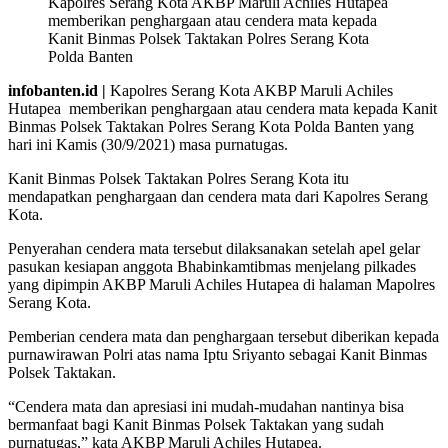
Kapolres Serang Kota AKBP Maruli Achiles Hutapea
memberikan penghargaan atau cendera mata kepada
Kanit Binmas Polsek Taktakan Polres Serang Kota
Polda Banten
infobanten.id |
Kapolres Serang Kota AKBP Maruli Achiles
Hutapea memberikan penghargaan atau cendera mata kepada Kanit
Binmas Polsek Taktakan Polres Serang Kota Polda Banten yang
hari ini Kamis (30/9/2021) masa purnatugas.
Kanit Binmas Polsek Taktakan Polres Serang Kota itu
mendapatkan penghargaan dan cendera mata dari Kapolres Serang
Kota.
Penyerahan cendera mata tersebut dilaksanakan setelah apel gelar
pasukan kesiapan anggota Bhabinkamtibmas menjelang pilkades
yang dipimpin AKBP Maruli Achiles Hutapea di halaman Mapolres
Serang Kota.
Pemberian cendera mata dan penghargaan tersebut diberikan kepada
purnawirawan Polri atas nama Iptu Sriyanto sebagai Kanit Binmas
Polsek Taktakan.
“Cendera mata dan apresiasi ini mudah-mudahan nantinya bisa
bermanfaat bagi Kanit Binmas Polsek Taktakan yang sudah
purnatugas,” kata AKBP Maruli Achiles Hutapea.