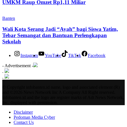
UMKM Raup Omzet Rp1,11 Miliar
Banten
Wali Kota Serang Jadi “Ayah” bagi Siswa Yatim,
Tebar Semangat dan Bantuan Perlengkapan
Sekolah
Instagram
YouTube
TikTok
Facebook
- Advertisement -
.
.
© Copyright infobanten.id name, logo and associated element (R)
and ©2026 News Network Inc A Company All Right reserved.
infobanten.id and the logo are register marks of Adt News Network,
Inc. displayed with permission.
Disclaimer
Pedoman Media Cyber
Contact Us