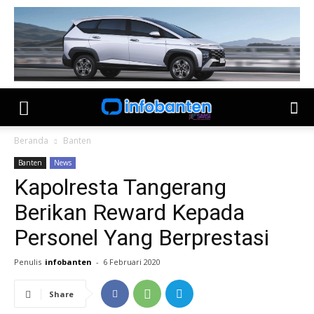
Beranda
Banten
Banten
News
Kapolresta Tangerang
Berikan Reward Kepada
Personel Yang Berprestasi
Penulis
infobanten
-
6 Februari 2020
Share