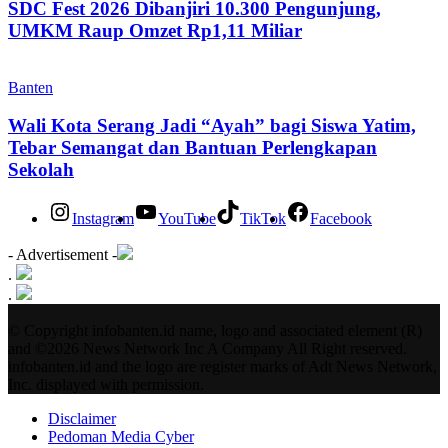
SDC Fest 2026 Dibanjiri 10.300 Pengunjung,
UMKM Raup Omzet Rp1,11 Miliar
Banten
Wali Kota Serang Jadi “Ayah” bagi Siswa Yatim,
Tebar Semangat dan Bantuan Perlengkapan
Sekolah
Instagram
YouTube
TikTok
Facebook
- Advertisement -
.
.
© Copyright infobanten.id name, logo and associated element (R)
and ©2026 News Network Inc A Company All Right reserved.
infobanten.id and the logo are register marks of Adt News Network,
Inc. displayed with permission.
Disclaimer
Pedoman Media Cyber