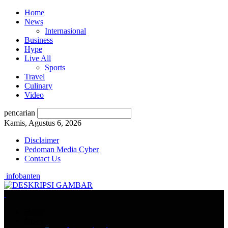
Home
News
Internasional
Business
Hype
Live All
Sports
Travel
Culinary
Video
pencarian
Kamis, Agustus 6, 2026
Disclaimer
Pedoman Media Cyber
Contact Us
infobanten
Home
News