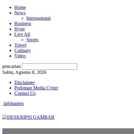
Home
News
Internasional
Business
Hype
Live All
Sports
Travel
Culinary
Video
pencarian
Sabtu, Agustus 8, 2026
Disclaimer
Pedoman Media Cyber
Contact Us
infobanten