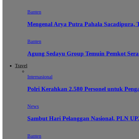
Banten
Mengenal Arya Putra Pahala Sacadipura, 
Banten
Agung Sedayu Group Temuin Pemkot Sera
Travel
Internasional
Polri Kerahkan 2.580 Personel untuk Pe
News
Sambut Hari Pelanggan Nasional, PLN UP3
Banten