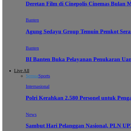
Deretan Film di Cinepolis Cinemas Bulan 
Banten
Agung Sedayu Group Temuin Pemkot Sera
Banten
BI Banten Buka Pelayanan Penukaran Uan
Live All
Semua
Sports
Internasional
Polri Kerahkan 2.580 Personel untuk Pe
News
Sambut Hari Pelanggan Nasional, PLN UP3