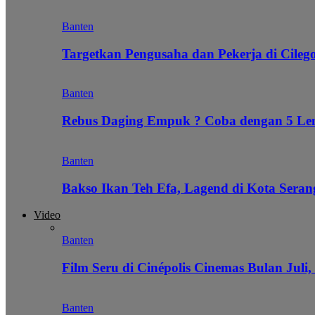
Banten
Targetkan Pengusaha dan Pekerja di Cile
Banten
Rebus Daging Empuk ? Coba dengan 5 L
Banten
Bakso Ikan Teh Efa, Lagend di Kota Seran
Video
Banten
Film Seru di Cinépolis Cinemas Bulan Juli,
Banten