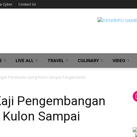
a Cyber
Contact Us
E
LIVE ALL
TRAVEL
CULINARY
VIDEO
gan Pariwisata Ujung Kulon Sampai Pangandaran
Kaji Pengembangan
g Kulon Sampai
.