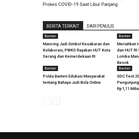
Prokes COVID-19 Saat Libur Panjang
BERITA TERKAIT
DARI PENULIS
Banten
Banten
Mancing Jadi Simbol Kesabaran dan
Meriahkan 
Kolaborasi, PWKS Rayakan HUT Kota
dan HUT RI 
Serang dan Kemerdekaan RI
Lomba Manc
Besok
Banten
Banten
Polda Banten Edukasi Masyarakat
SDC Fest 20
tentang Bahaya Judi Bola Online
Pengunjun
Rp1,11 Milia