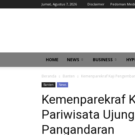
Jumat, Agustus 7, 2026
Disclaimer
Pedoman Medi
infobanten
HOME
NEWS
BUSINESS
HYP
Beranda
Banten
Kemenparekraf Kaji Pengemban
Banten
News
Kemenparekraf 
Pariwisata Ujun
Pangandaran