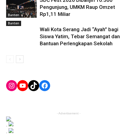
Pengunjung, UMKM Raup Omzet
Rp1,11 Miliar
Banten
Banten
Wali Kota Serang Jadi “Ayah” bagi
Siswa Yatim, Tebar Semangat dan
Bantuan Perlengkapan Sekolah
Instagram
YouTube
TikTok
Facebook
- Advertisement -
.
.