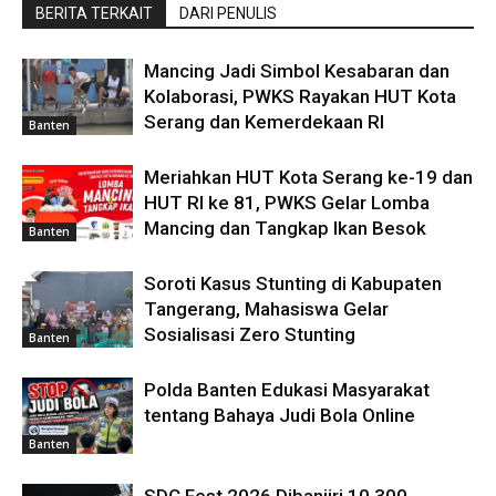
BERITA TERKAIT
DARI PENULIS
Mancing Jadi Simbol Kesabaran dan
Kolaborasi, PWKS Rayakan HUT Kota
Serang dan Kemerdekaan RI
Banten
Meriahkan HUT Kota Serang ke-19 dan
HUT RI ke 81, PWKS Gelar Lomba
Mancing dan Tangkap Ikan Besok
Banten
Soroti Kasus Stunting di Kabupaten
Tangerang, Mahasiswa Gelar
Sosialisasi Zero Stunting
Banten
Polda Banten Edukasi Masyarakat
tentang Bahaya Judi Bola Online
Banten
SDC Fest 2026 Dibanjiri 10.300