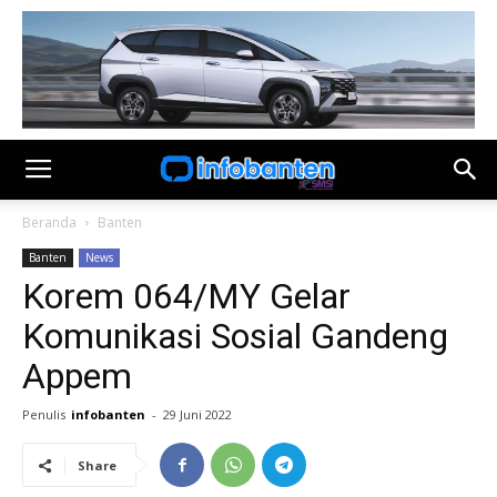
Beranda
Banten
Banten
News
Korem 064/MY Gelar
Komunikasi Sosial Gandeng
Appem
Penulis
infobanten
-
29 Juni 2022
Share