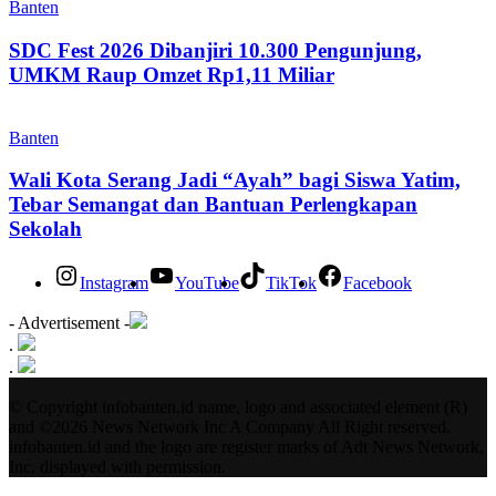
Banten
SDC Fest 2026 Dibanjiri 10.300 Pengunjung,
UMKM Raup Omzet Rp1,11 Miliar
Banten
Wali Kota Serang Jadi “Ayah” bagi Siswa Yatim,
Tebar Semangat dan Bantuan Perlengkapan
Sekolah
Instagram
YouTube
TikTok
Facebook
- Advertisement -
.
.
© Copyright infobanten.id name, logo and associated element (R)
and ©2026 News Network Inc A Company All Right reserved.
infobanten.id and the logo are register marks of Adt News Network,
Inc. displayed with permission.