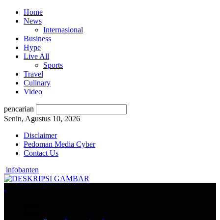
Home
News
Internasional
Business
Hype
Live All
Sports
Travel
Culinary
Video
pencarian
Senin, Agustus 10, 2026
Disclaimer
Pedoman Media Cyber
Contact Us
infobanten
Home
News