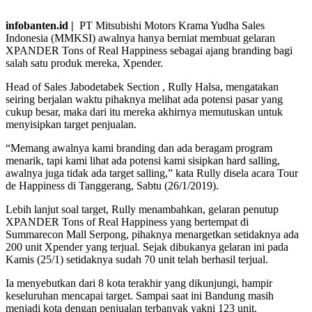
infobanten.id |
PT Mitsubishi Motors Krama Yudha Sales
Indonesia (MMKSI) awalnya hanya berniat membuat gelaran
XPANDER Tons of Real Happiness sebagai ajang branding bagi
salah satu produk mereka, Xpender.
Head of Sales Jabodetabek Section , Rully Halsa, mengatakan
seiring berjalan waktu pihaknya melihat ada potensi pasar yang
cukup besar, maka dari itu mereka akhirnya memutuskan untuk
menyisipkan target penjualan.
“Memang awalnya kami branding dan ada beragam program
menarik, tapi kami lihat ada potensi kami sisipkan hard salling,
awalnya juga tidak ada target salling,” kata Rully disela acara Tour
de Happiness di Tanggerang, Sabtu (26/1/2019).
Lebih lanjut soal target, Rully menambahkan, gelaran penutup
XPANDER Tons of Real Happiness yang bertempat di
Summarecon Mall Serpong, pihaknya menargetkan setidaknya ada
200 unit Xpender yang terjual. Sejak dibukanya gelaran ini pada
Kamis (25/1) setidaknya sudah 70 unit telah berhasil terjual.
Ia menyebutkan dari 8 kota terakhir yang dikunjungi, hampir
keseluruhan mencapai target. Sampai saat ini Bandung masih
menjadi kota dengan penjualan terbanyak yakni 123 unit.