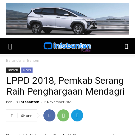
Beranda
Banten
Banten
News
LPPD 2018, Pemkab Serang
Raih Penghargaan Mendagri
Penulis
infobanten
-
6 November 2020
Share