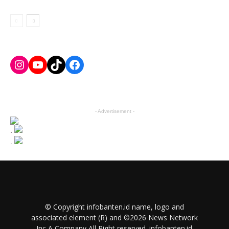
Instagram
YouTube
TikTok
Facebook
- Advertisement -
.
.
© Copyright infobanten.id name, logo and
associated element (R) and ©2026 News Network
Inc A Company All Right reserved. infobanten.id