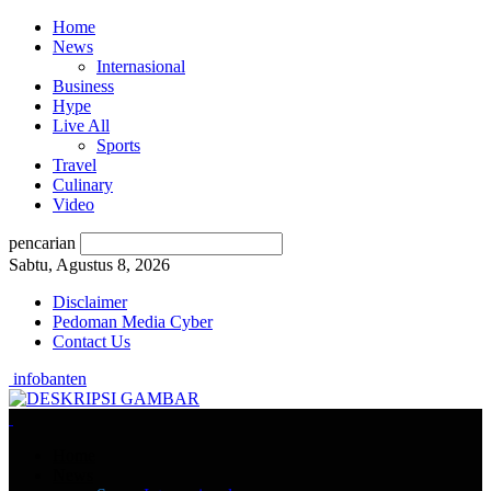
Home
News
Internasional
Business
Hype
Live All
Sports
Travel
Culinary
Video
pencarian
Sabtu, Agustus 8, 2026
Disclaimer
Pedoman Media Cyber
Contact Us
infobanten
Home
News