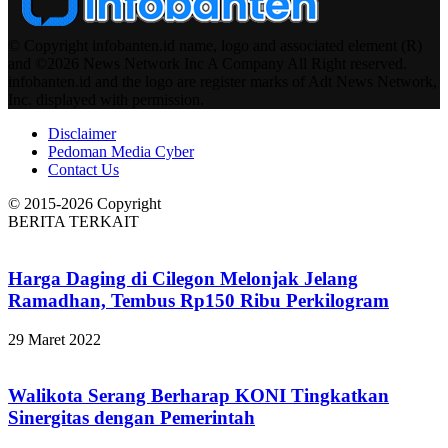
© Copyright infobanten.id name, logo and associated element (R)
and ©2026 News Network Inc A Company All Right reserved.
infobanten.id and the logo are register marks of Adt News Network,
Inc. displayed with permission.
Disclaimer
Pedoman Media Cyber
Contact Us
© 2015-2026 Copyright
BERITA TERKAIT
Harga Daging di Cilegon Melonjak Jelang
Ramadhan, Tembus Rp150 Ribu Perkilogram
29 Maret 2022
Walikota Serang Berharap KONI Tingkatkan
Sinergitas dengan Pemerintah