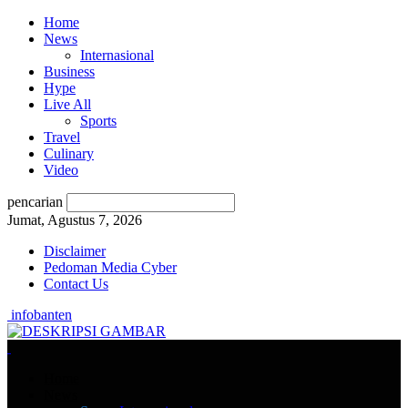
Home
News
Internasional
Business
Hype
Live All
Sports
Travel
Culinary
Video
pencarian
Jumat, Agustus 7, 2026
Disclaimer
Pedoman Media Cyber
Contact Us
infobanten
Home
News