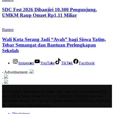
SDC Fest 2026 Dibanjiri 10.300 Pengunjung,
UMKM Raup Omzet Rp1,11 Miliar
Banten
Wali Kota Serang Jadi “Ayah” bagi Siswa Yatim,
Tebar Semangat dan Bantuan Perlengkapan
Sekolah
Instagram
YouTube
TikTok
Facebook
- Advertisement -
.
.
© Copyright infobanten.id name, logo and associated element (R)
and ©2026 News Network Inc A Company All Right reserved.
infobanten.id and the logo are register marks of Adt News Network,
Inc. displayed with permission.
Disclaimer