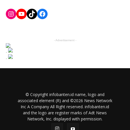
Instagram
YouTube
TikTok
Facebook
- Advertisement -
.
.
© Copyright infobanten.id name, logo and
associated element (R) and ©2026 News Network
Inc A Company All Right reserved. infobanten.id
and the logo are register marks of Adt News
Network, Inc. displayed with permission.