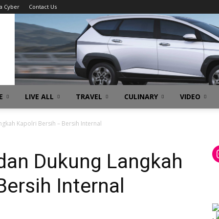
a Cyber
Contact Us
E
LIVE ALL
TRAVEL
CULINARY
VIDEO
kah Kapolri Bersih – Bersih Internal
 dan Dukung Langkah
Bersih Internal
.