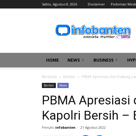
Sabtu, Agustus 8, 2026
Disclaimer
Pedoman Medi
infobanten
HOME
NEWS
BUSINESS
HYP
Beranda
Banten
PBMA Apresiasi dan Dukung Lang
Banten
News
PBMA Apresiasi
Kapolri Bersih – 
Penulis
infobanten
-
21 Agustus 2022