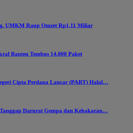
ung, UMKM Raup Omzet Rp1,11 Miliar
kraf Banten Tembus 14.000 Paket
geri Cipta Perdana Lancar (PART) Halal…
i Tanggap Darurat Gempa dan Kebakaran…