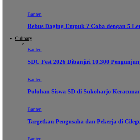
Banten
Rebus Daging Empuk ? Coba dengan 5 L
Culinary
Banten
SDC Fest 2026 Dibanjiri 10.300 Pengunj
Banten
Puluhan Siswa SD di Sukoharjo Keracunan
Banten
Targetkan Pengusaha dan Pekerja di Cile
Banten