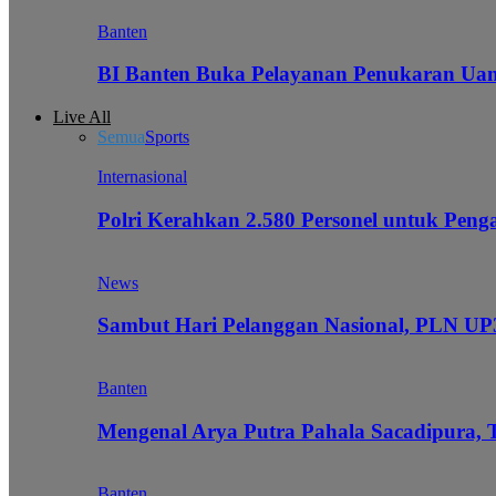
Banten
BI Banten Buka Pelayanan Penukaran Uan
Live All
Semua
Sports
Internasional
Polri Kerahkan 2.580 Personel untuk Pe
News
Sambut Hari Pelanggan Nasional, PLN UP3
Banten
Mengenal Arya Putra Pahala Sacadipura, 
Banten