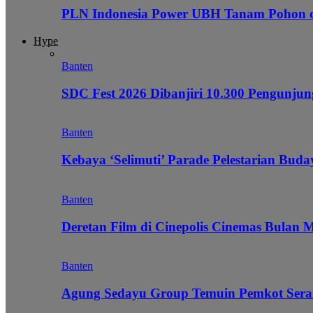
PLN Indonesia Power UBH Tanam Pohon
Hype
Banten
SDC Fest 2026 Dibanjiri 10.300 Pengunj
Banten
Kebaya ‘Selimuti’ Parade Pelestarian Bud
Banten
Deretan Film di Cinepolis Cinemas Bulan 
Banten
Agung Sedayu Group Temuin Pemkot Sera