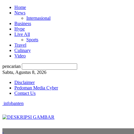
Home
News
Internasional
Business
Hype
Live All
Sports
Travel
Culinary
Video
pencarian
Sabtu, Agustus 8, 2026
Disclaimer
Pedoman Media Cyber
Contact Us
infobanten