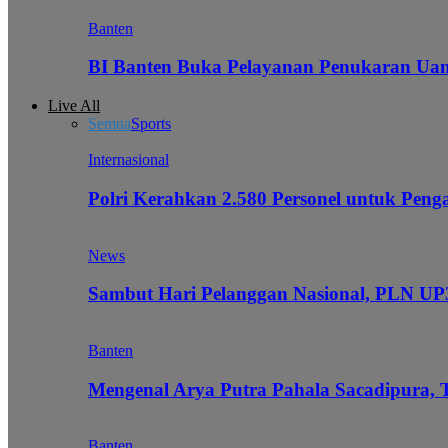
Banten
BI Banten Buka Pelayanan Penukaran Uan
Live All
Semua
Sports
Internasional
Polri Kerahkan 2.580 Personel untuk Pe
News
Sambut Hari Pelanggan Nasional, PLN UP3
Banten
Mengenal Arya Putra Pahala Sacadipura, 
Banten