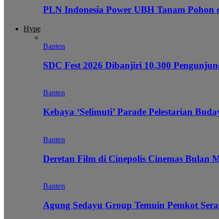
PLN Indonesia Power UBH Tanam Pohon
Hype
Banten
SDC Fest 2026 Dibanjiri 10.300 Pengunj
Banten
Kebaya ‘Selimuti’ Parade Pelestarian Bud
Banten
Deretan Film di Cinepolis Cinemas Bulan 
Banten
Agung Sedayu Group Temuin Pemkot Sera