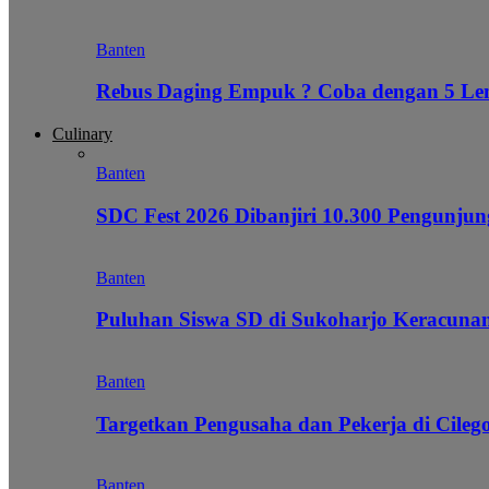
Banten
Rebus Daging Empuk ? Coba dengan 5 L
Culinary
Banten
SDC Fest 2026 Dibanjiri 10.300 Pengunj
Banten
Puluhan Siswa SD di Sukoharjo Keracunan
Banten
Targetkan Pengusaha dan Pekerja di Cile
Banten