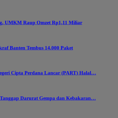
ung, UMKM Raup Omzet Rp1,11 Miliar
kraf Banten Tembus 14.000 Paket
geri Cipta Perdana Lancar (PART) Halal…
i Tanggap Darurat Gempa dan Kebakaran…