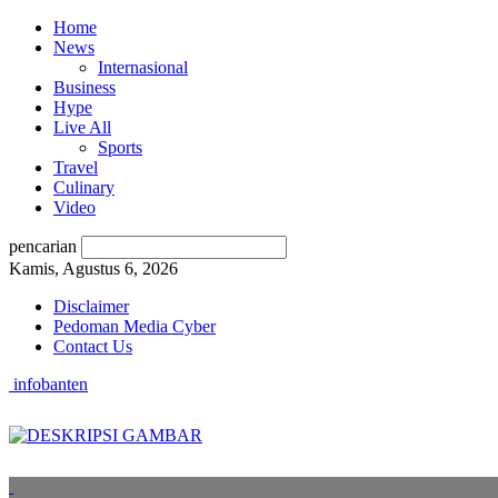
Home
News
Internasional
Business
Hype
Live All
Sports
Travel
Culinary
Video
pencarian
Kamis, Agustus 6, 2026
Disclaimer
Pedoman Media Cyber
Contact Us
infobanten