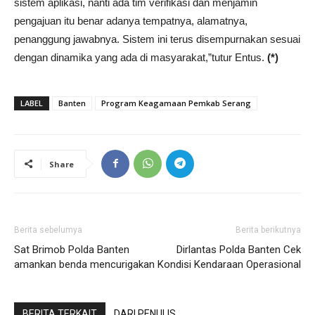
sistem aplikasi, nanti ada tim verifikasi dan menjamin
pengajuan itu benar adanya tempatnya, alamatnya,
penanggung jawabnya. Sistem ini terus disempurnakan sesuai
dengan dinamika yang ada di masyarakat,”tutur Entus.
(*)
LABEL
Banten
Program Keagamaan Pemkab Serang
Share
Berita sebelumya
Berita berikutnya
Sat Brimob Polda Banten
Dirlantas Polda Banten Cek
amankan benda mencurigakan
Kondisi Kendaraan Operasional
BERITA TERKAIT
DARI PENULIS