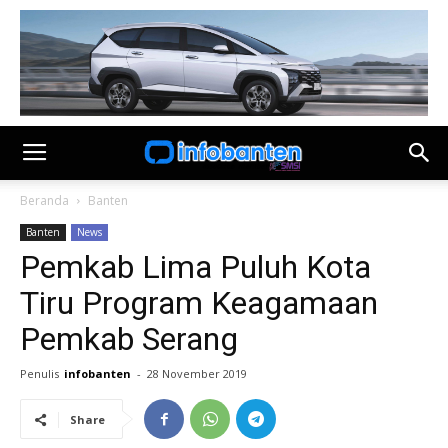
Beranda
Banten
Banten
News
Pemkab Lima Puluh Kota
Tiru Program Keagamaan
Pemkab Serang
Penulis
infobanten
-
28 November 2019
Share