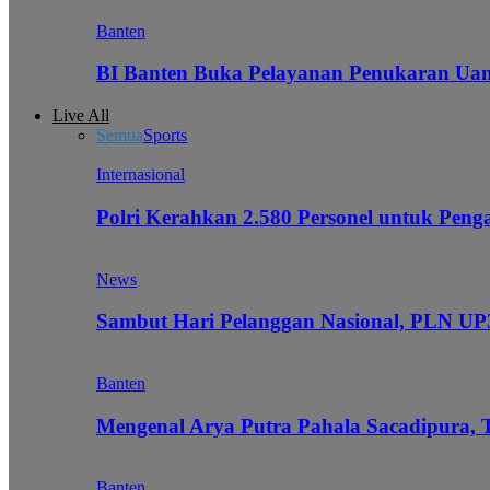
Banten
BI Banten Buka Pelayanan Penukaran Uan
Live All
Semua
Sports
Internasional
Polri Kerahkan 2.580 Personel untuk Pe
News
Sambut Hari Pelanggan Nasional, PLN UP3
Banten
Mengenal Arya Putra Pahala Sacadipura, 
Banten