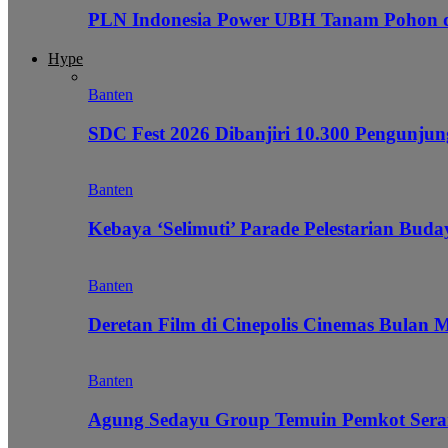
PLN Indonesia Power UBH Tanam Pohon
Hype
Banten
SDC Fest 2026 Dibanjiri 10.300 Pengunj
Banten
Kebaya ‘Selimuti’ Parade Pelestarian Bud
Banten
Deretan Film di Cinepolis Cinemas Bulan 
Banten
Agung Sedayu Group Temuin Pemkot Sera