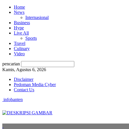
Home
News
Internasional
Business
Hype
Live All
Sports
Travel
Culinary
Video
pencarian
Kamis, Agustus 6, 2026
Disclaimer
Pedoman Media Cyber
Contact Us
infobanten