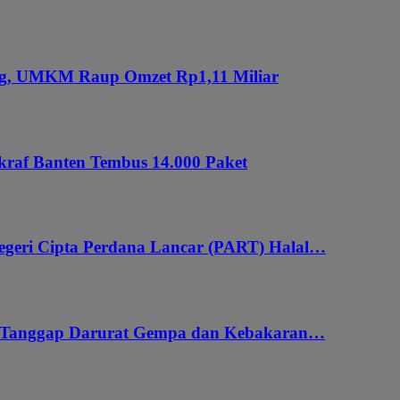
ung, UMKM Raup Omzet Rp1,11 Miliar
kraf Banten Tembus 14.000 Paket
geri Cipta Perdana Lancar (PART) Halal…
i Tanggap Darurat Gempa dan Kebakaran…