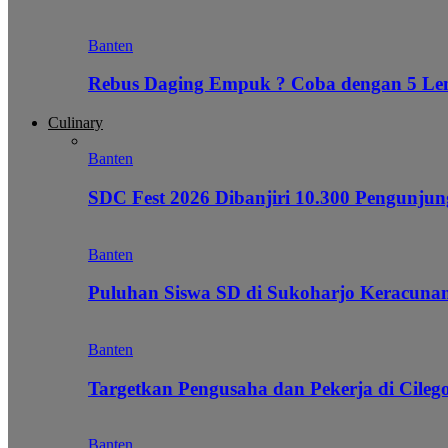
Banten
Rebus Daging Empuk ? Coba dengan 5 L
Culinary
Banten
SDC Fest 2026 Dibanjiri 10.300 Pengunj
Banten
Puluhan Siswa SD di Sukoharjo Keracunan
Banten
Targetkan Pengusaha dan Pekerja di Cile
Banten