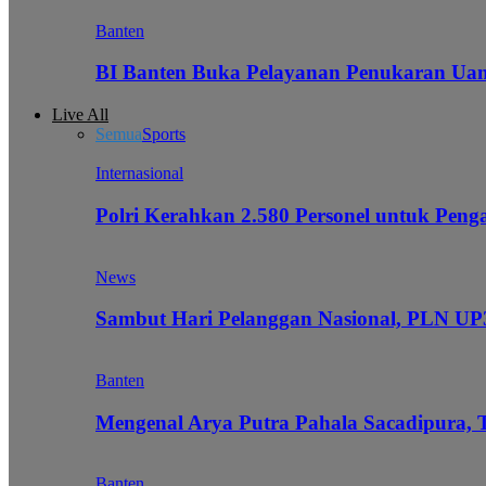
Banten
BI Banten Buka Pelayanan Penukaran Uan
Live All
Semua
Sports
Internasional
Polri Kerahkan 2.580 Personel untuk Pe
News
Sambut Hari Pelanggan Nasional, PLN UP3
Banten
Mengenal Arya Putra Pahala Sacadipura, 
Banten