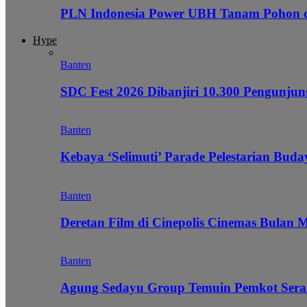
PLN Indonesia Power UBH Tanam Pohon
Hype
Banten
SDC Fest 2026 Dibanjiri 10.300 Pengunj
Banten
Kebaya ‘Selimuti’ Parade Pelestarian Bud
Banten
Deretan Film di Cinepolis Cinemas Bulan 
Banten
Agung Sedayu Group Temuin Pemkot Sera