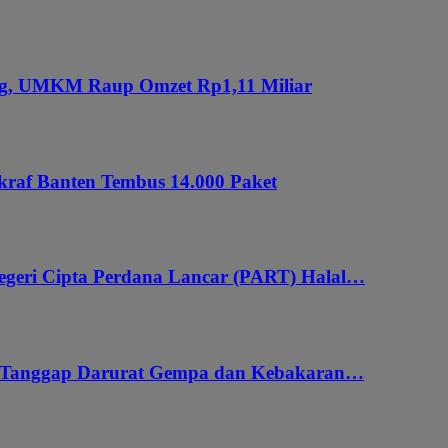
ung, UMKM Raup Omzet Rp1,11 Miliar
kraf Banten Tembus 14.000 Paket
geri Cipta Perdana Lancar (PART) Halal…
i Tanggap Darurat Gempa dan Kebakaran…