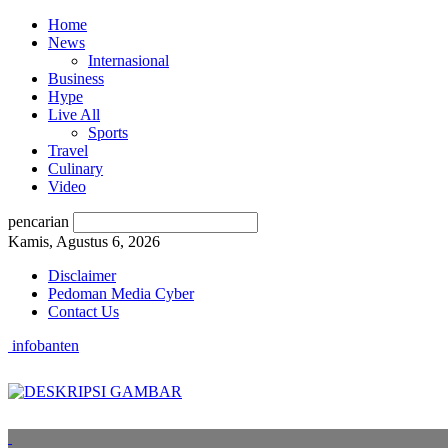
Home
News
Internasional
Business
Hype
Live All
Sports
Travel
Culinary
Video
pencarian
Kamis, Agustus 6, 2026
Disclaimer
Pedoman Media Cyber
Contact Us
infobanten