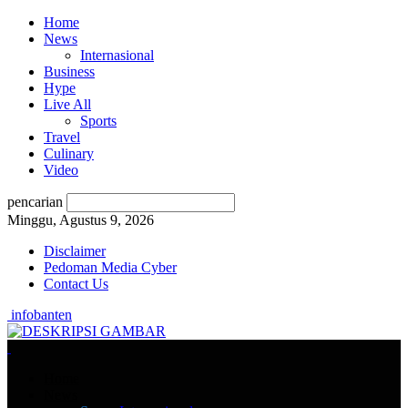
Home
News
Internasional
Business
Hype
Live All
Sports
Travel
Culinary
Video
pencarian
Minggu, Agustus 9, 2026
Disclaimer
Pedoman Media Cyber
Contact Us
infobanten
Home
News