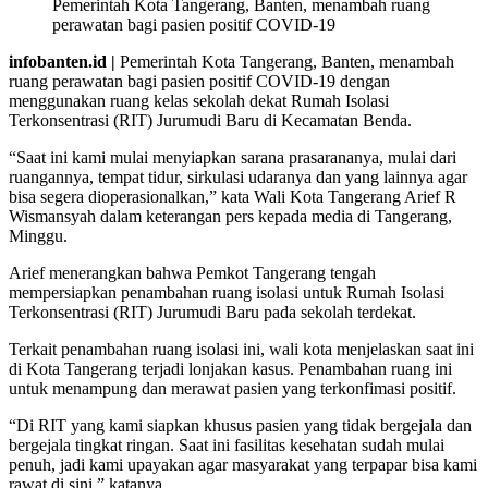
Pemerintah Kota Tangerang, Banten, menambah ruang
perawatan bagi pasien positif COVID-19
infobanten.id |
Pemerintah Kota Tangerang, Banten, menambah
ruang perawatan bagi pasien positif COVID-19 dengan
menggunakan ruang kelas sekolah dekat Rumah Isolasi
Terkonsentrasi (RIT) Jurumudi Baru di Kecamatan Benda.
“Saat ini kami mulai menyiapkan sarana prasarananya, mulai dari
ruangannya, tempat tidur, sirkulasi udaranya dan yang lainnya agar
bisa segera dioperasionalkan,” kata Wali Kota Tangerang Arief R
Wismansyah dalam keterangan pers kepada media di Tangerang,
Minggu.
Arief menerangkan bahwa Pemkot Tangerang tengah
mempersiapkan penambahan ruang isolasi untuk Rumah Isolasi
Terkonsentrasi (RIT) Jurumudi Baru pada sekolah terdekat.
Terkait penambahan ruang isolasi ini, wali kota menjelaskan saat ini
di Kota Tangerang terjadi lonjakan kasus. Penambahan ruang ini
untuk menampung dan merawat pasien yang terkonfimasi positif.
“Di RIT yang kami siapkan khusus pasien yang tidak bergejala dan
bergejala tingkat ringan. Saat ini fasilitas kesehatan sudah mulai
penuh, jadi kami upayakan agar masyarakat yang terpapar bisa kami
rawat di sini,” katanya