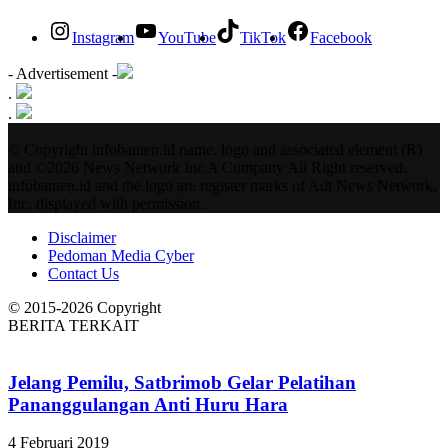
Instagram
YouTube
TikTok
Facebook
- Advertisement -
.
.
© Copyright infobanten.id name, logo and associated element (R)
and ©2026 News Network Inc A Company All Right reserved.
infobanten.id and the logo are register marks of Adt News Network,
Inc. displayed with permission.
Disclaimer
Pedoman Media Cyber
Contact Us
© 2015-2026 Copyright
BERITA TERKAIT
Jelang Pemilu, Satbrimob Gelar Pelatihan
Pananggulangan Anti Huru Hara
4 Februari 2019