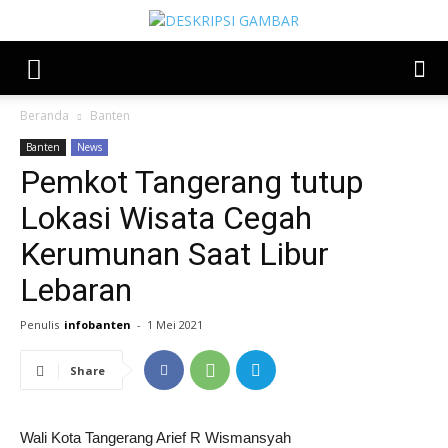
Beranda
Banten
Banten
News
Pemkot Tangerang tutup
Lokasi Wisata Cegah
Kerumunan Saat Libur
Lebaran
Penulis
infobanten
-
1 Mei 2021
Share
Wali Kota Tangerang Arief R Wismansyah