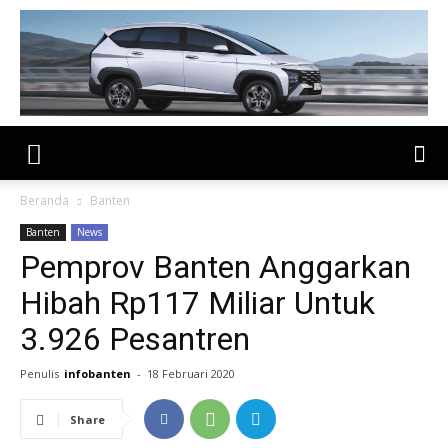
Beranda
Banten
Banten
News
Pemprov Banten Anggarkan
Hibah Rp117 Miliar Untuk
3.926 Pesantren
Penulis
infobanten
-
18 Februari 2020
Share