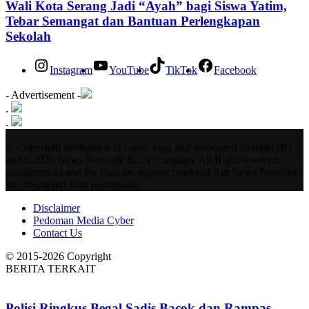
Wali Kota Serang Jadi “Ayah” bagi Siswa Yatim,
Tebar Semangat dan Bantuan Perlengkapan
Sekolah
Instagram
YouTube
TikTok
Facebook
- Advertisement -
.
.
© Copyright infobanten.id name, logo and associated element (R)
and ©2026 News Network Inc A Company All Right reserved.
infobanten.id and the logo are register marks of Adt News Network,
Inc. displayed with permission.
Disclaimer
Pedoman Media Cyber
Contact Us
© 2015-2026 Copyright
BERITA TERKAIT
Polisi Ringkus Begal Sadis Bacok dan Rampas