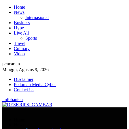
Home
News
Internasional
Business
Hype
Live All
Sports
Travel
Culinary
Video
pencarian
Minggu, Agustus 9, 2026
Disclaimer
Pedoman Media Cyber
Contact Us
infobanten
Home
News