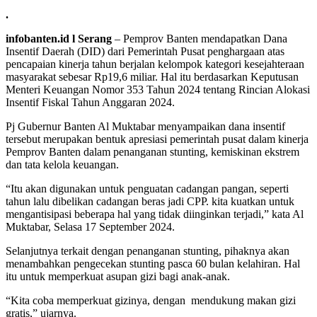
.
infobanten.id l Serang
– Pemprov Banten mendapatkan Dana
Insentif Daerah (DID) dari Pemerintah Pusat penghargaan atas
pencapaian kinerja tahun berjalan kelompok kategori kesejahteraan
masyarakat sebesar Rp19,6 miliar. Hal itu berdasarkan Keputusan
Menteri Keuangan Nomor 353 Tahun 2024 tentang Rincian Alokasi
Insentif Fiskal Tahun Anggaran 2024.
Pj Gubernur Banten Al Muktabar menyampaikan dana insentif
tersebut merupakan bentuk apresiasi pemerintah pusat dalam kinerja
Pemprov Banten dalam penanganan stunting, kemiskinan ekstrem
dan tata kelola keuangan.
“Itu akan digunakan untuk penguatan cadangan pangan, seperti
tahun lalu dibelikan cadangan beras jadi CPP. kita kuatkan untuk
mengantisipasi beberapa hal yang tidak diinginkan terjadi,” kata Al
Muktabar, Selasa 17 September 2024.
Selanjutnya terkait dengan penanganan stunting, pihaknya akan
menambahkan pengecekan stunting pasca 60 bulan kelahiran. Hal
itu untuk memperkuat asupan gizi bagi anak-anak.
“Kita coba memperkuat gizinya, dengan mendukung makan gizi
gratis,” ujarnya.